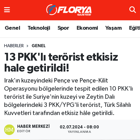
Hava Durumu
Genel
Teknoloji
Spor
Ekonomi
Yaşam
Eğit
Trafik Durumu
HABERLER
GENEL
13 PKK'lı terörist etkisiz
Süper Lig Puan Durumu ve Fikstür
hale getirildi!
Tüm Manşetler
Irak'ın kuzeyindeki Pençe ve Pençe-Kilit
Son Dakika Haberleri
Operasyonu bölgelerinde tespit edilen 10 PKK'lı
terörist ile Suriye'nin kuzeyi ve Zeytin Dalı
Haber Arşivi
bölgelerindeki 3 PKK/YPG'li terörist, Türk Silahlı
Kuvvetleri tarafından etkisiz hâle getirildi.
HABER MERKEZI
02.07.2024 - 08:00
EDITÖR
YAYINLANMA