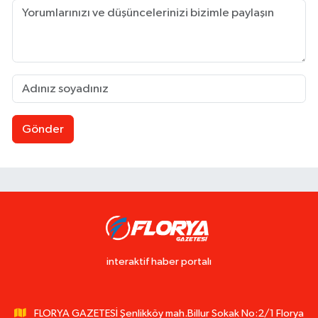
Gönder
interaktif haber portalı
FLORYA GAZETESİ Şenlikköy mah.Billur Sokak No:2/1 Florya