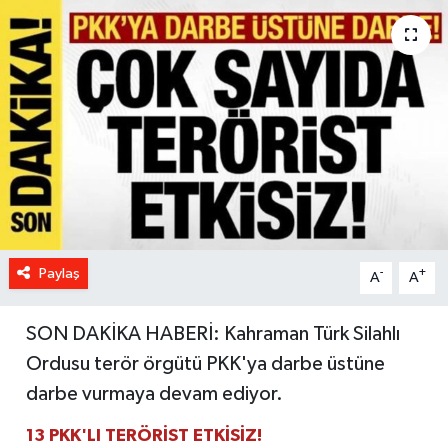
Paylaş
-
+
A
A
SON DAKİKA HABERİ: Kahraman Türk Silahlı
Ordusu terör örgütü PKK'ya darbe üstüne
darbe vurmaya devam ediyor.
13 PKK'LI TERÖRİST ETKİSİZ!