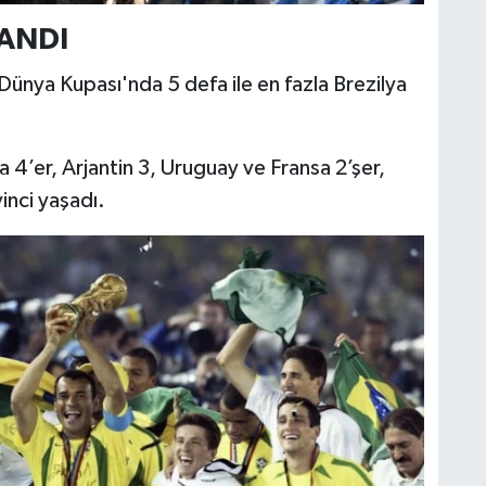
ZANDI
ünya Kupası'nda 5 defa ile en fazla Brezilya
a 4’er, Arjantin 3, Uruguay ve Fransa 2’şer,
inci yaşadı.