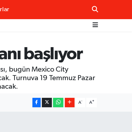
rlar
nı başlıyor
sı, bugün Mexico City
cak. Turnuva 19 Temmuz Pazar
nacak.
-
+
A
A