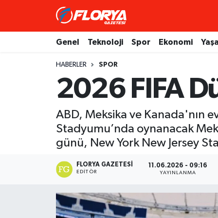
Hava Durumu
Genel
Teknoloji
Spor
Ekonomi
Yaş
Trafik Durumu
HABERLER
SPOR
2026 FIFA Dü
Süper Lig Puan Durumu ve Fikstür
Tüm Manşetler
ABD, Meksika ve Kanada'nın ev
Stadyumu’nda oynanacak Meksi
Son Dakika Haberleri
günü, New York New Jersey Sta
Haber Arşivi
FLORYA GAZETESI
11.06.2026 - 09:16
EDITÖR
YAYINLANMA