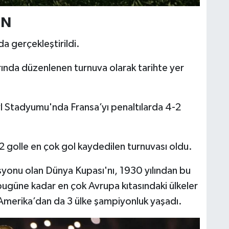
İN
a gerçekleştirildi.
arında düzenlenen turnuva olarak tarihte yer
yl Stadyumu'nda Fransa’yı penaltılarda 4-2
2 golle en çok gol kaydedilen turnuvası oldu.
syonu olan Dünya Kupası'nı, 1930 yılından bu
bugüne kadar en çok Avrupa kıtasındaki ülkeler
merika’dan da 3 ülke şampiyonluk yaşadı.