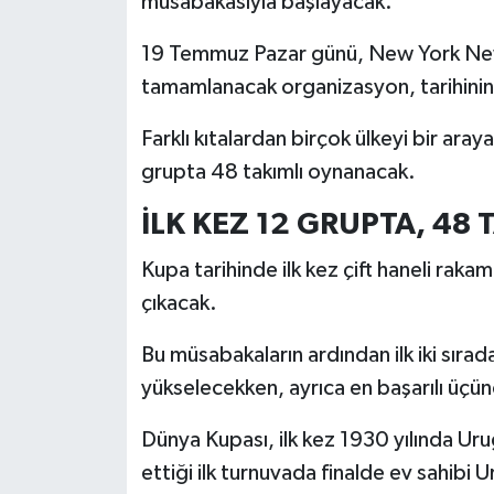
müsabakasıyla başlayacak.
19 Temmuz Pazar günü, New York New 
tamamlanacak organizasyon, tarihinin e
Farklı kıtalardan birçok ülkeyi bir ara
grupta 48 takımlı oynanacak.
İLK KEZ 12 GRUPTA, 4
Kupa tarihinde ilk kez çift haneli rak
çıkacak.
Bu müsabakaların ardından ilk iki sıra
yükselecekken, ayrıca en başarılı üçü
Dünya Kupası, ilk kez 1930 yılında U
ettiği ilk turnuvada finalde ev sahibi U