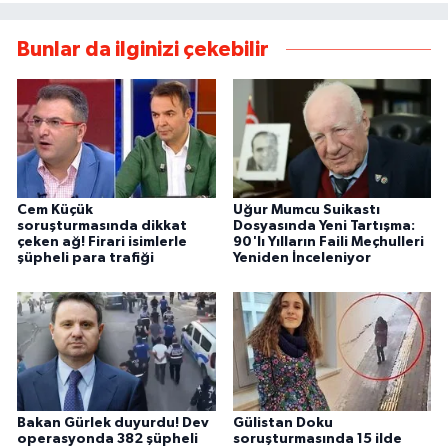
Bunlar da ilginizi çekebilir
Cem Küçük
Uğur Mumcu Suikastı
soruşturmasında dikkat
Dosyasında Yeni Tartışma:
çeken ağ! Firari isimlerle
90'lı Yılların Faili Meçhulleri
şüpheli para trafiği
Yeniden İnceleniyor
Bakan Gürlek duyurdu! Dev
Gülistan Doku
operasyonda 382 şüpheli
soruşturmasında 15 ilde