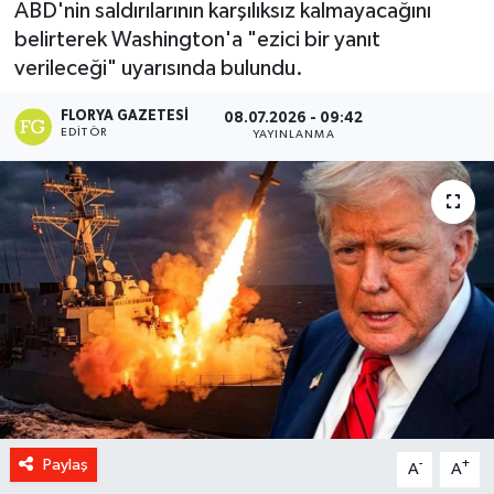
ABD'nin saldırılarının karşılıksız kalmayacağını
belirterek Washington'a "ezici bir yanıt
verileceği" uyarısında bulundu.
FLORYA GAZETESI
08.07.2026 - 09:42
EDITÖR
YAYINLANMA
Paylaş
-
+
A
A