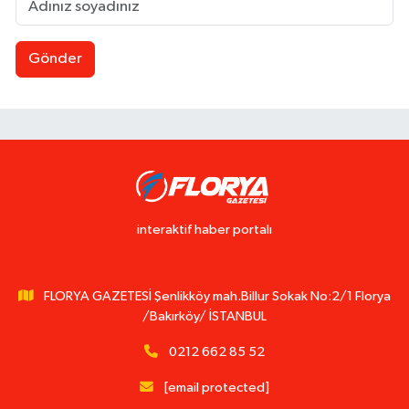
Gönder
interaktif haber portalı
FLORYA GAZETESİ Şenlikköy mah.Billur Sokak No:2/1 Florya
/Bakırköy/ İSTANBUL
0212 662 85 52
[email protected]