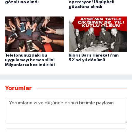
gözaltına alındı
operasyon! 18 şüpheli
gözaltına alındı
Telefonunuzdaki bu
Kıbrıs Barış Harekatı'nın
uygulamayı hemen silin!
52'nci yıl dönümü
Milyonlarca kez indirildi
Yorumlar