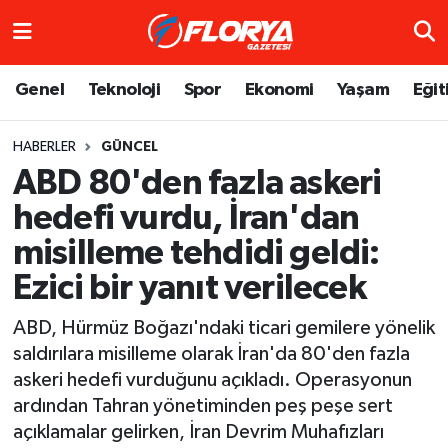
Hava Durumu
Genel
Teknoloji
Spor
Ekonomi
Yaşam
Eğit
Trafik Durumu
HABERLER
GÜNCEL
ABD 80'den fazla askeri
Süper Lig Puan Durumu ve Fikstür
hedefi vurdu, İran'dan
Tüm Manşetler
misilleme tehdidi geldi:
Son Dakika Haberleri
Ezici bir yanıt verilecek
ABD, Hürmüz Boğazı'ndaki ticari gemilere yönelik
Haber Arşivi
saldırılara misilleme olarak İran'da 80'den fazla
askeri hedefi vurduğunu açıkladı. Operasyonun
ardından Tahran yönetiminden peş peşe sert
açıklamalar gelirken, İran Devrim Muhafızları