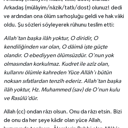
Arkadaş (mülâyim/nâzik/tatlı/dost) olunuz! dedi
ve ardından ona ölüm sarhoşluğu geldi ve hak vâki
oldu. Şu sözleri söyleyerek rûhunu teslîm etti:
Allah'tan başka ilâh yoktur, O diridir, O
kendiliğinden var olan, O dâimâ işte güçte
olandır. O ebediyyen ölümsüzdür. O'nun yok
olmasından korkulmaz. Kudret ile azîz olan,
kullarını ölümle kahreden Yüce Allâh'ı bütün
noksan sıfatlardan tenzîh ederiz. Allah'tan başka
ilâh yoktur, Hz. Muhammed (sav) de O'nun kulu
ve Rasûlü’dür.
Allah (cc) ondan râzı olsun. Onu da râzı etsin. Bizi
de onu da her şeye kādir olan yüce Allah,