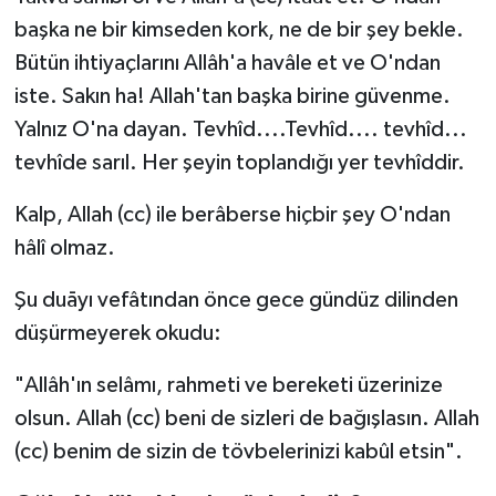
başka ne bir kimseden kork, ne de bir şey bekle.
Bütün ihtiyaçlarını Allâh'a havâle et ve O'ndan
iste. Sakın ha! Allah'tan başka birine güvenme.
Yalnız O'na dayan. Tevhîd....Tevhîd.... tevhîd...
tevhîde sarıl. Her şeyin toplandığı yer tevhîddir.
Kalp, Allah (cc) ile berâberse hiçbir şey O'ndan
hâlî olmaz.
Şu duāyı vefâtından önce gece gündüz dilinden
düşürmeyerek okudu:
"Allâh'ın selâmı, rahmeti ve bereketi üzerinize
olsun. Allah (cc) beni de sizleri de bağışlasın. Allah
(cc) benim de sizin de tövbelerinizi kabûl etsin".