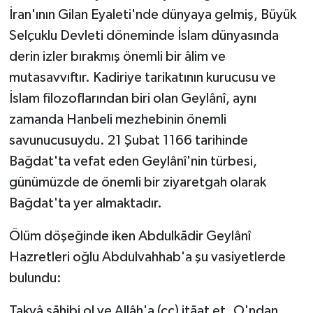
İran'ının Gilan Eyaleti'nde dünyaya gelmiş, Büyük
Selçuklu Devleti döneminde İslam dünyasında
derin izler bırakmış önemli bir âlim ve
mutasavvıftır. Kadiriye tarikatının kurucusu ve
İslam filozoflarından biri olan Geylânî, aynı
zamanda Hanbeli mezhebinin önemli
savunucusuydu. 21 Şubat 1166 tarihinde
Bağdat'ta vefat eden Geylânî'nin türbesi,
günümüzde de önemli bir ziyaretgah olarak
Bağdat'ta yer almaktadır.
Ölüm döşeğinde iken Abdulkādir Geylânî
Hazretleri oğlu Abdulvahhab'a şu vasiyetlerde
bulundu:
Takvâ sāhibi ol ve Allâh'a (cc) itāat et. O'ndan