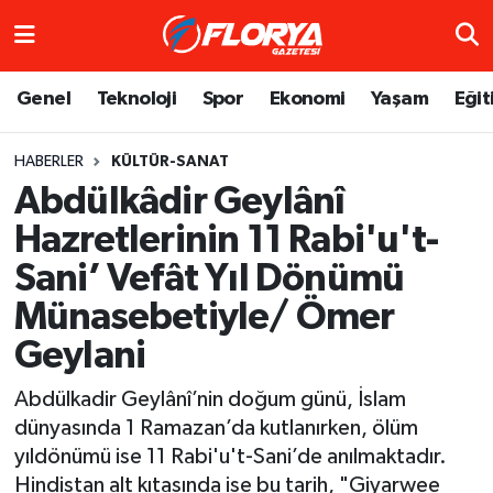
Hava Durumu
Genel
Teknoloji
Spor
Ekonomi
Yaşam
Eğit
Trafik Durumu
HABERLER
KÜLTÜR-SANAT
Abdülkâdir Geylânî
Süper Lig Puan Durumu ve Fikstür
Hazretlerinin 11 Rabi'u't-
Tüm Manşetler
Sani’ Vefât Yıl Dönümü
Son Dakika Haberleri
Münasebetiyle/ Ömer
Geylani
Haber Arşivi
Abdülkadir Geylânî’nin doğum günü, İslam
dünyasında 1 Ramazan’da kutlanırken, ölüm
yıldönümü ise 11 Rabi'u't-Sani’de anılmaktadır.
Hindistan alt kıtasında ise bu tarih, "Giyarwee