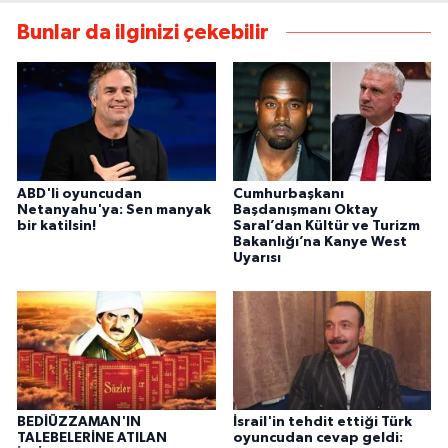
Bunlar da ilginizi çekebilir
ABD'li oyuncudan
Cumhurbaşkanı
Netanyahu'ya: Sen manyak
Başdanışmanı Oktay
bir katilsin!
Saral’dan Kültür ve Turizm
Bakanlığı’na Kanye West
Uyarısı
BEDİÜZZAMAN'IN
İsrail'in tehdit ettiği Türk
TALEBELERİNE ATILAN
oyuncudan cevap geldi: