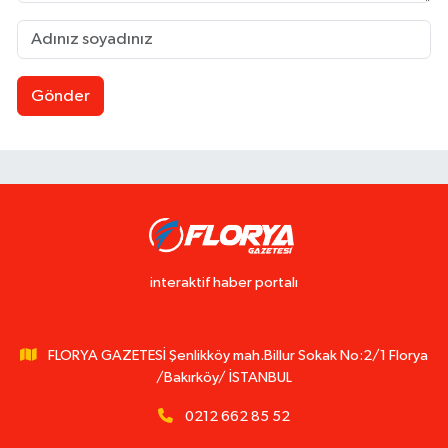
Gönder
interaktif haber portalı
FLORYA GAZETESİ Şenlikköy mah.Billur Sokak No:2/1 Florya
/Bakırköy/ İSTANBUL
0212 662 85 52