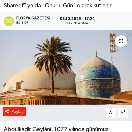
Shareef" ya da "Onurlu Gün" olarak kutlanır.
FLORYA GAZETESI
03.10.2025 - 17:24
EDITÖR
YAYINLANMA
Paylaş
-
+
A
A
Abdülkadir Geylânî, 1077 yılında günümüz