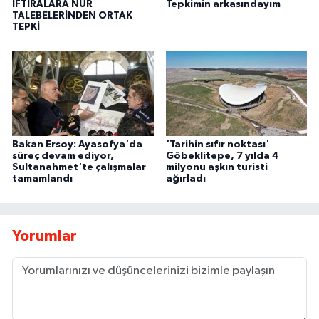
İFTİRALARA NUR
Tepkimin arkasındayım
TALEBELERİNDEN ORTAK
TEPKİ
Bakan Ersoy: Ayasofya'da
'Tarihin sıfır noktası'
süreç devam ediyor,
Göbeklitepe, 7 yılda 4
Sultanahmet'te çalışmalar
milyonu aşkın turisti
tamamlandı
ağırladı
Yorumlar