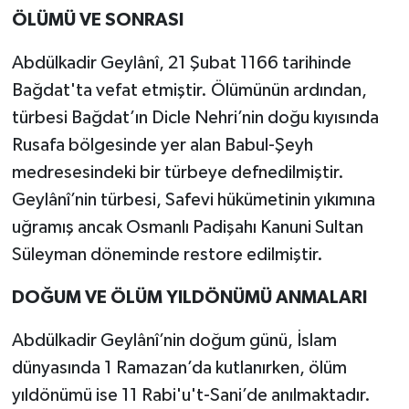
ÖLÜMÜ VE SONRASI
Abdülkadir Geylânî, 21 Şubat 1166 tarihinde
Bağdat'ta vefat etmiştir. Ölümünün ardından,
türbesi Bağdat’ın Dicle Nehri’nin doğu kıyısında
Rusafa bölgesinde yer alan Babul-Şeyh
medresesindeki bir türbeye defnedilmiştir.
Geylânî’nin türbesi, Safevi hükümetinin yıkımına
uğramış ancak Osmanlı Padişahı Kanuni Sultan
Süleyman döneminde restore edilmiştir.
DOĞUM VE ÖLÜM YILDÖNÜMÜ ANMALARI
Abdülkadir Geylânî’nin doğum günü, İslam
dünyasında 1 Ramazan’da kutlanırken, ölüm
yıldönümü ise 11 Rabi'u't-Sani’de anılmaktadır.