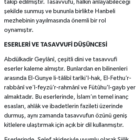
takip edilmiştir. Tasavvufu, halkın anlayabileceği
şekilde sunmuş ve bununla birlikte Hanbeli
mezhebinin yayılmasında önemli bir rol
oynamıştır.
ESERLERİ VE TASAVVUFİ DÜŞÜNCESİ
Abdülkadir Geylânî, çeşitli dini ve tasavvufi
eserler kaleme almıştır. Bunlardan en bilinenleri
arasında El-Gunye li-tâlibî tarîki’l-hak, El-Fethu’r-
rabbânî ve’l-feyzü’r-rahmânî ve Fütûhu'l-gayb yer
almaktadır. Bu eserlerinde, İslam’ın temel inanç
esasları, ahlâk ve ibadetlerin fazileti üzerinde
durmuş, aynı zamanda tasavvufun özünü geniş
kitlelere ulaştırmak için açık bir dil kullanmıştır.
Eserlerinde, Selef akidesiyle uyumlu olarak Şiilik