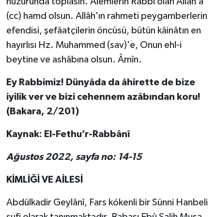
huzurunda toplasın. Âlemlerin Rabbi olan Allâh’a
(cc) hamd olsun. Allâh'ın rahmeti peygamberlerin
efendisi, şefâatçilerin öncüsü, bütün kâinâtın en
hayırlısı Hz. Muhammed (sav)'e, Onun ehl-i
beytine ve ashâbına olsun. Âmîn.
Ey Rabbimiz! Dünyâda da âhirette de bize
iyilik ver ve bizi cehennem azâbından koru!
(Bakara, 2/201)
Kaynak: El-Fethu’r-Rabbânî
Ağustos 2022, sayfa no: 14-15
KİMLİĞİ VE AİLESİ
Abdülkadir Geylânî, Fars kökenli bir Sünni Hanbeli
sufi olarak tanınmaktadır. Babası Ebû Salih Musa