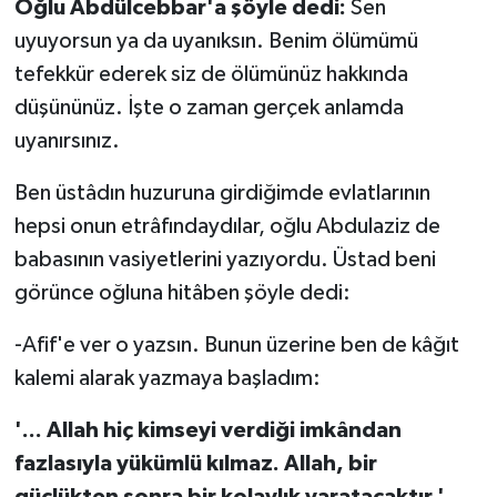
Oğlu Abdülcebbar'a şöyle dedi:
Sen
uyuyorsun ya da uyanıksın. Benim ölümümü
tefekkür ederek siz de ölümünüz hakkında
düşününüz. İşte o zaman gerçek anlamda
uyanırsınız.
Ben üstâdın huzuruna girdiğimde evlatlarının
hepsi onun etrâfındaydılar, oğlu Abdulaziz de
babasının vasiyetlerini yazıyordu. Üstad beni
görünce oğluna hitâben şöyle dedi:
-Afif'e ver o yazsın. Bunun üzerine ben de kâğıt
kalemi alarak yazmaya başladım:
'... Allah hiç kimseyi verdiği imkândan
fazlasıyla yükümlü kılmaz. Allah, bir
güçlükten sonra bir kolaylık yaratacaktır.'