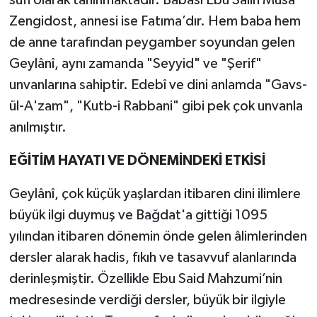
Zengidost, annesi ise Fatıma’dır. Hem baba hem
de anne tarafından peygamber soyundan gelen
Geylânî, aynı zamanda "Seyyid" ve "Şerif"
unvanlarına sahiptir. Edebî ve dini anlamda "Gavs-
ül-A'zam", "Kutb-i Rabbani" gibi pek çok unvanla
anılmıştır.
EĞİTİM HAYATI VE DÖNEMİNDEKİ ETKİSİ
Geylânî, çok küçük yaşlardan itibaren dini ilimlere
büyük ilgi duymuş ve Bağdat'a gittiği 1095
yılından itibaren dönemin önde gelen âlimlerinden
dersler alarak hadis, fıkıh ve tasavvuf alanlarında
derinleşmiştir. Özellikle Ebu Said Mahzumi’nin
medresesinde verdiği dersler, büyük bir ilgiyle