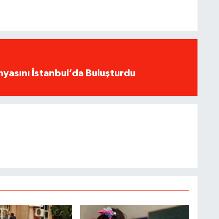
yasını İstanbul’da Buluşturdu