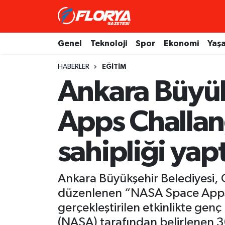
Hava Durumu
Genel
Teknoloji
Spor
Ekonomi
Yaş
Trafik Durumu
HABERLER
EĞITIM
Ankara Büyük
Süper Lig Puan Durumu ve Fikstür
Apps Challan
Tüm Manşetler
Son Dakika Haberleri
sahipliği yapt
Haber Arşivi
Ankara Büyükşehir Belediyesi, O
düzenlenen “NASA Space Apps C
gerçekleştirilen etkinlikte genç
(NASA) tarafından belirlenen 30 