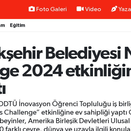
Foto Galeri
Video
Yaza
am
Eğitim
şehir Belediyesi
ge 2024 etkinliği
ı
DTÜ İnovasyon Öğrenci Topluluğu iş birliğ
hallenge” etkinliğine ev sahipliği yaptı
 beyinler, Amerika Birleşik Devletleri Ulusa
farklı çevre, dünya ve uzayla ilgili konula