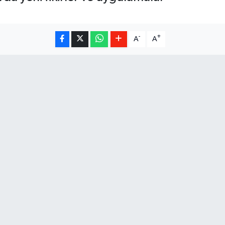
-
+
A
A