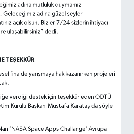
ceğimiz adına mutluluk duymamızı
. Geleceğimiz adına güzel şeyler
nız açık olsun. Bizler 7/24 sizlerin ihtiyacı
re ulaşabilirsiniz” dedi.
NE TEŞEKKÜR
esel finalde yarışmaya hak kazanırken projeleri
cak.
liğe verdiği destek için teşekkür eden ODTÜ
tim Kurulu Başkanı Mustafa Karataş da şöyle
i olan ‘NASA Space Apps Challange’ Avrupa