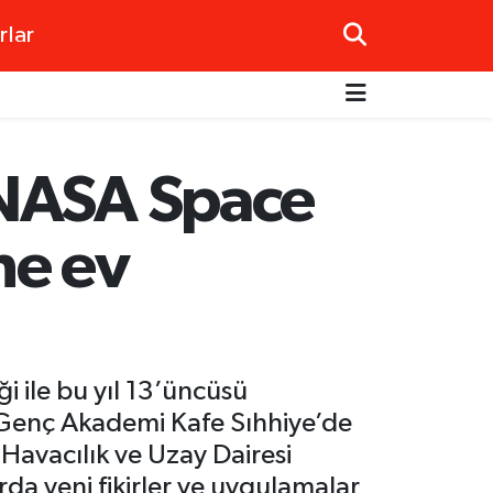
rlar
 NASA Space
ne ev
i ile bu yıl 13’üncüsü
 Genç Akademi Kafe Sıhhiye’de
l Havacılık ve Uzay Dairesi
rda yeni fikirler ve uygulamalar