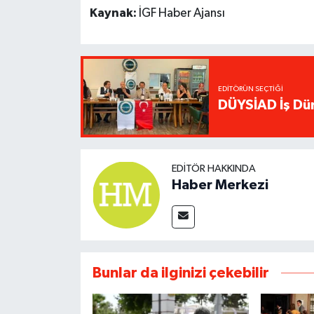
Kaynak:
İGF Haber Ajansı
EDITÖRÜN SEÇTIĞI
DÜYSİAD İş Dün
EDITÖR HAKKINDA
Haber Merkezi
Bunlar da ilginizi çekebilir