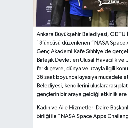
Ankara Büyükşehir Belediyesi, ODTÜ İno
13’üncüsü düzenlenen “NASA Space App
Genç Akademi Kafe Sıhhiye’de gerçekle
Birleşik Devletleri Ulusal Havacılık v
farklı çevre, dünya ve uzayla ilgili konu
36 saat boyunca kıyasıya mücadele et
Belediyesi, kendilerini uluslararası p
gençlerin bir araya geldiği etkinlikler
Kadın ve Aile Hizmetleri Daire Başka
birliği ile “NASA Space Apps Challenge