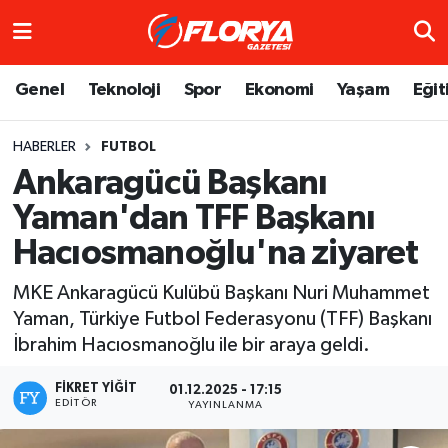
Hava Durumu
Genel
Teknoloji
Spor
Ekonomi
Yaşam
Eğit
Trafik Durumu
HABERLER
FUTBOL
Ankaragücü Başkanı
Süper Lig Puan Durumu ve Fikstür
Yaman'dan TFF Başkanı
Tüm Manşetler
Hacıosmanoğlu'na ziyaret
Son Dakika Haberleri
MKE Ankaragücü Kulübü Başkanı Nuri Muhammet
Yaman, Türkiye Futbol Federasyonu (TFF) Başkanı
Haber Arşivi
İbrahim Hacıosmanoğlu ile bir araya geldi.
FIKRET YIĞIT
01.12.2025 - 17:15
EDITÖR
YAYINLANMA