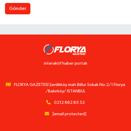
Gönder
interaktif haber portalı
FLORYA GAZETESİ Şenlikköy mah.Billur Sokak No:2/1 Florya
/Bakırköy/ İSTANBUL
0212 662 85 52
[email protected]