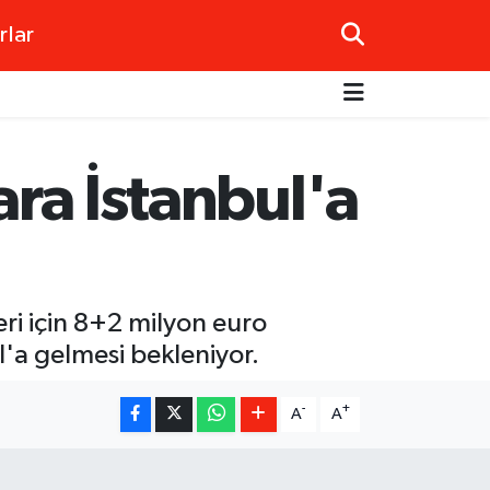
rlar
ara İstanbul'a
ri için 8+2 milyon euro
'a gelmesi bekleniyor.
-
+
A
A