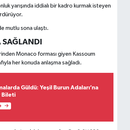
luk yarışında iddialı bir kadro kurmak isteyen
ürdürüyor.
de mutlu sona ulaştı.
A SAĞLANDI
plerinden Monaco forması giyen Kassoum
afıyla her konuda anlaşma sağladı.
alarda Güldü: Yeşil Burun Adaları’na
 Bileti
e