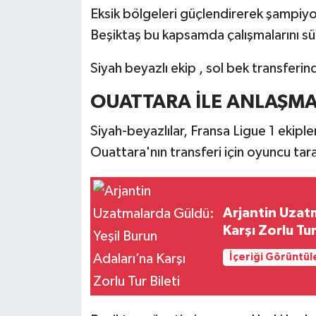
Eksik bölgeleri güçlendirerek şampiyon
Beşiktaş bu kapsamda çalışmalarını s
Siyah beyazlı ekip , sol bek transferin
OUATTARA İLE ANLAŞM
Siyah-beyazlılar, Fransa Ligue 1 eki
Ouattara'nın transferi için oyuncu tar
Arjantin Uzatm
Karşı Zorlu Tur
İçeriği Görüntül