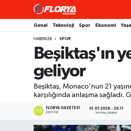
Hava Durumu
Genel
Teknoloji
Spor
Ekonomi
Yaş
Trafik Durumu
HABERLER
SPOR
Beşiktaş'ın y
Süper Lig Puan Durumu ve Fikstür
geliyor
Tüm Manşetler
Son Dakika Haberleri
Beşiktaş, Monaco'nun 21 yaşınd
karşılığında anlaşma sağladı. 
Haber Arşivi
FLORYA GAZETESI
01.07.2026 - 20:11
EDITÖR
YAYINLANMA