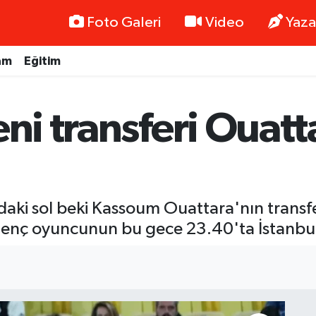
Foto Galeri
Video
Yaza
am
Eğitim
eni transferi Ouatt
aki sol beki Kassoum Ouattara'nın transfe
Genç oyuncunun bu gece 23.40'ta İstanbul