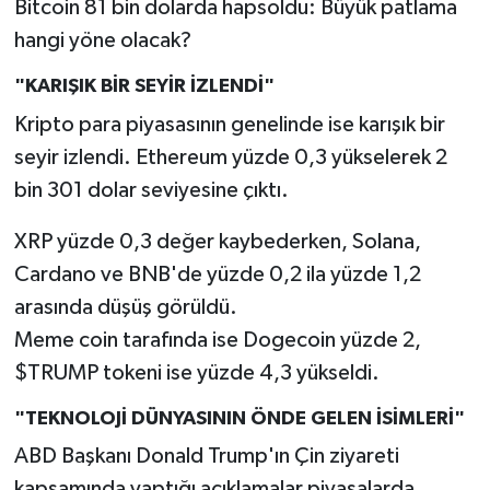
Bitcoin 81 bin dolarda hapsoldu: Büyük patlama
hangi yöne olacak?
"KARIŞIK BİR SEYİR İZLENDİ"
Kripto para piyasasının genelinde ise karışık bir
seyir izlendi. Ethereum yüzde 0,3 yükselerek 2
bin 301 dolar seviyesine çıktı.
XRP yüzde 0,3 değer kaybederken, Solana,
Cardano ve BNB'de yüzde 0,2 ila yüzde 1,2
arasında düşüş görüldü.
Meme coin tarafında ise Dogecoin yüzde 2,
$TRUMP tokeni ise yüzde 4,3 yükseldi.
"TEKNOLOJİ DÜNYASININ ÖNDE GELEN İSİMLERİ"
ABD Başkanı Donald Trump'ın Çin ziyareti
kapsamında yaptığı açıklamalar piyasalarda