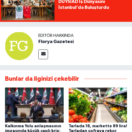
DÜYSİAD İş Dünyasını
İstanbul’da Buluşturdu
EDITÖR HAKKINDA
Florya Gazetesi
Bunlar da ilginizi çekebilir
Kalkınma Yolu anlaşmasının
Tarlada 18, markette 89 lira!
imzasında küçük çaplı kriz:
Tarladan sofraya rekor