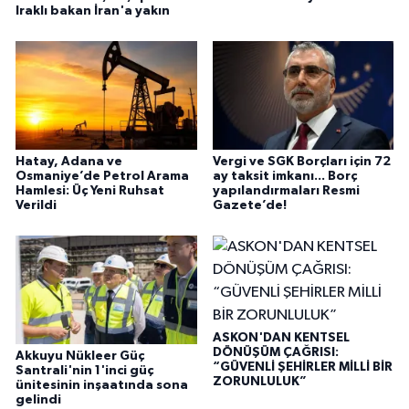
Iraklı bakan İran'a yakın
Hatay, Adana ve
Vergi ve SGK Borçları için 72
Osmaniye’de Petrol Arama
ay taksit imkanı... Borç
Hamlesi: Üç Yeni Ruhsat
yapılandırmaları Resmi
Verildi
Gazete’de!
ASKON'DAN KENTSEL
DÖNÜŞÜM ÇAĞRISI:
Akkuyu Nükleer Güç
“GÜVENLİ ŞEHİRLER MİLLİ BİR
Santrali'nin 1'inci güç
ZORUNLULUK”
ünitesinin inşaatında sona
gelindi