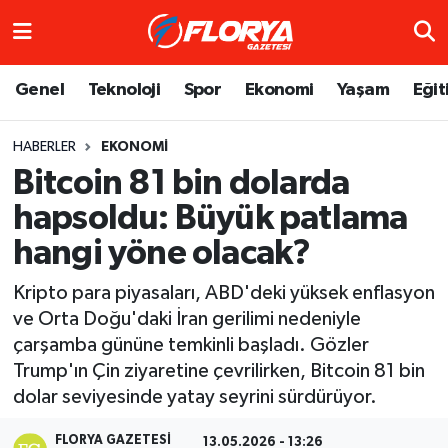
Hava Durumu
Genel
Teknoloji
Spor
Ekonomi
Yaşam
Eğit
Trafik Durumu
HABERLER
EKONOMI
Bitcoin 81 bin dolarda
Süper Lig Puan Durumu ve Fikstür
hapsoldu: Büyük patlama
Tüm Manşetler
hangi yöne olacak?
Son Dakika Haberleri
Kripto para piyasaları, ABD'deki yüksek enflasyon
ve Orta Doğu'daki İran gerilimi nedeniyle
Haber Arşivi
çarşamba gününe temkinli başladı. Gözler
Trump'ın Çin ziyaretine çevrilirken, Bitcoin 81 bin
dolar seviyesinde yatay seyrini sürdürüyor.
FLORYA GAZETESI
13.05.2026 - 13:26