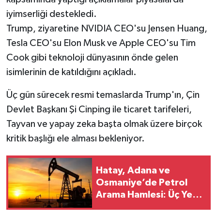
iyimserliği destekledi.
Trump, ziyaretine NVIDIA CEO'su Jensen Huang,
Tesla CEO'su Elon Musk ve Apple CEO'su Tim
Cook gibi teknoloji dünyasının önde gelen
isimlerinin de katıldığını açıkladı.
Üç gün sürecek resmi temaslarda Trump'ın, Çin
Devlet Başkanı Şi Cinping ile ticaret tarifeleri,
Tayvan ve yapay zeka başta olmak üzere birçok
kritik başlığı ele alması bekleniyor.
Hatay, Adana ve
Osmaniye’de Petrol
Arama Hamlesi: Üç Yeni
Ruhsat Verildi