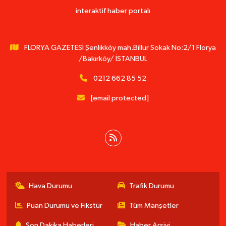
interaktif haber portalı
FLORYA GAZETESİ Şenlikköy mah.Billur Sokak No:2/1 Florya
/Bakırköy/ İSTANBUL
0212 662 85 52
[email protected]
Hava Durumu
Trafik Durumu
Puan Durumu ve Fikstür
Tüm Manşetler
Son Dakika Haberleri
Haber Arşivi