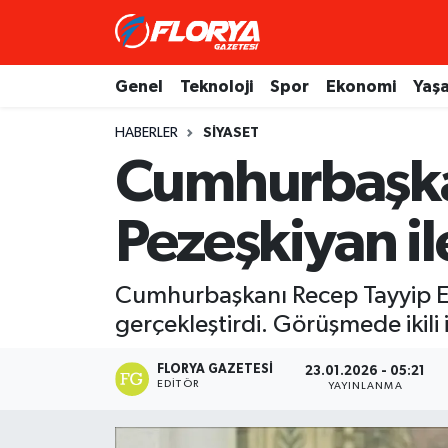
Hava Durumu
Genel
Teknoloji
Spor
Ekonomi
Yaş
Trafik Durumu
HABERLER
SİYASET
Cumhurbaşka
Süper Lig Puan Durumu ve Fikstür
Pezeşkiyan il
Tüm Manşetler
Son Dakika Haberleri
Cumhurbaşkanı Recep Tayyip Er
gerçekleştirdi. Görüşmede ikili i
Haber Arşivi
FLORYA GAZETESI
23.01.2026 - 05:21
EDITÖR
YAYINLANMA