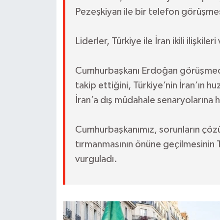
Pezeşkiyan ile bir telefon görüşmes
Liderler, Türkiye ile İran ikili ilişkile
Cumhurbaşkanı Erdoğan görüşmede,
takip ettiğini, Türkiye’nin İran’ın h
İran’a dış müdahale senaryolarına h
Cumhurbaşkanımız, sorunların çözü
tırmanmasının önüne geçilmesinin 
vurguladı.