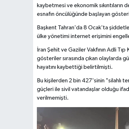
kaybetmesi ve ekonomik sıkıntıların d
esnafın öncülüğünde başlayan gösteril
Başkent Tahran'da 8 Ocak'ta şiddetlen
ülke yönetimi internet erişimini engell
İran Şehit ve Gaziler Vakfının Adli Tı
gösteriler sırasında çıkan olaylarda güve
hayatını kaybettiği belirtilmişti.
Bu kişilerden 2 bin 427'sinin "silahlı t
güçleri ile sivil vatandaşlar olduğu ifad
verilmemişti.