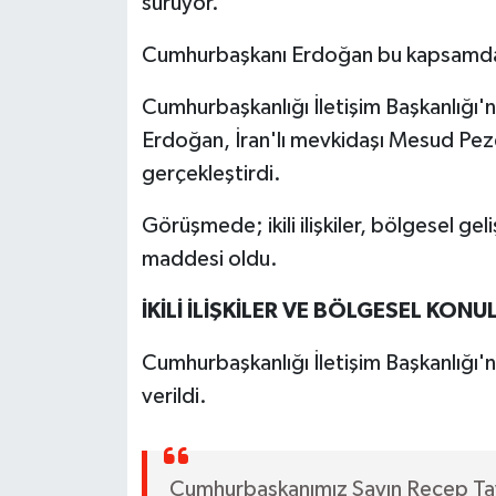
sürüyor.
Cumhurbaşkanı Erdoğan bu kapsamda kr
Cumhurbaşkanlığı İletişim Başkanlığı
Erdoğan, İran'lı mevkidaşı Mesud Peze
gerçekleştirdi.
Görüşmede; ikili ilişkiler, bölgesel ge
maddesi oldu.
İKİLİ İLİŞKİLER VE BÖLGESEL KONU
Cumhurbaşkanlığı İletişim Başkanlığı'
verildi.
Cumhurbaşkanımız Sayın Recep Ta