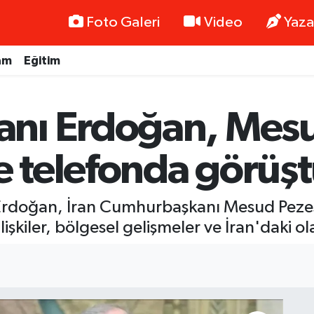
Foto Galeri
Video
Yaza
am
Eğitim
nı Erdoğan, Mes
e telefonda görüş
doğan, İran Cumhurbaşkanı Mesud Pezeşki
lişkiler, bölgesel gelişmeler ve İran'daki ola