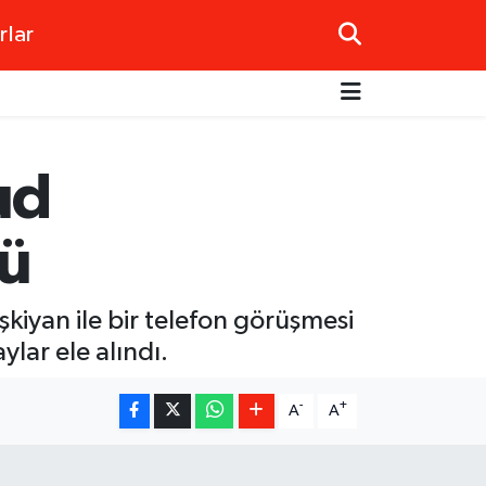
rlar
ud
tü
yan ile bir telefon görüşmesi
ylar ele alındı.
-
+
A
A