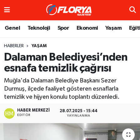
Hava Durumu
Genel
Teknoloji
Spor
Ekonomi
Yaşam
Eğit
Trafik Durumu
HABERLER
YAŞAM
Dalaman Belediyesi’nden
Süper Lig Puan Durumu ve Fikstür
esnafa temizlik çağrısı
Tüm Manşetler
Muğla'da Dalaman Belediye Başkanı Sezer
Son Dakika Haberleri
Durmuş, ilçede faaliyet gösteren esnaflarla
temizlik ve hijyen konulu toplantı düzenledi.
Haber Arşivi
HABER MERKEZI
28.07.2025 - 15:44
EDITÖR
YAYINLANMA