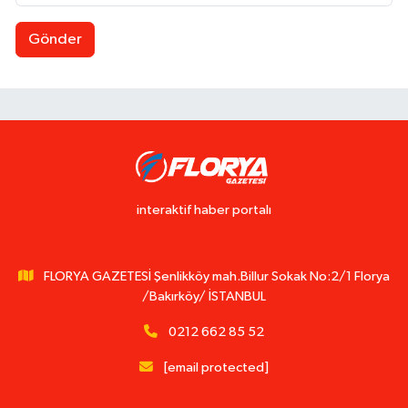
Gönder
interaktif haber portalı
FLORYA GAZETESİ Şenlikköy mah.Billur Sokak No:2/1 Florya
/Bakırköy/ İSTANBUL
0212 662 85 52
[email protected]