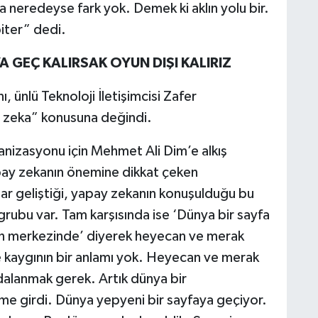
 neredeyse fark yok. Demek ki aklın yolu bir.
iter” dedi.
GEÇ KALIRSAK OYUN DIŞI KALIRIZ
, ünlü Teknoloji İletişimcisi Zafer
zeka” konusuna değindi.
anizasyonu için Mehmet Ali Dim’e alkış
pay zekanın önemine dikkat çeken
ar geliştiği, yapay zekanın konuşulduğu bu
ubu var. Tam karşısında ise ‘Dünya bir sayfa
anın merkezinde’ diyerek heyecan ve merak
e kaygının bir anlamı yok. Heyecan ve merak
dalanmak gerek. Artık dünya bir
e girdi. Dünya yepyeni bir sayfaya geçiyor.