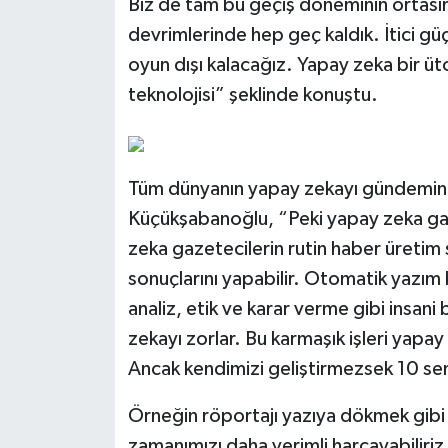
Biz de tam bu geçiş döneminin ortası
devrimlerinde hep geç kaldık. İtici gü
oyun dışı kalacağız. Yapay zeka bir ü
teknolojisi” şeklinde konuştu.
Tüm dünyanın yapay zekayı gündemin
Küçükşabanoğlu, “Peki yapay zeka gaz
zeka gazetecilerin rutin haber üretim sür
sonuçlarını yapabilir. Otomatik yazım 
analiz, etik ve karar verme gibi insan
zekayı zorlar. Bu karmaşık işleri yap
Ancak kendimizi geliştirmezsek 10 sene
Örneğin röportajı yazıya dökmek gibi 
zamanımızı daha verimli harcayabiliri