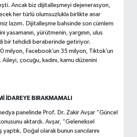
eşti. Ancak biz dijitalleşmeyi dejenerasyon,
ecek her türlü olumsuzlukla birlikte anar
miz lazım. Dijitalleşme bahsinde son cümlem
erini yasamanın, yürütmenin, yargının, ulus
i bir tehdidi beraberinde getiriyor.
0 milyon, Facebook’un 35 milyon, Tiktok’un
. Aileyi, çocuğu, kadını, kamu düzenini
İMİ İDAREYE BIRAKMAMALI
dya panelinde Prof. Dr. Zakir Avşar “Güncel
konusunu aktardı. Avşar, “Geleneksel
ş yaptık. Doğal olarak bunun sancılarını