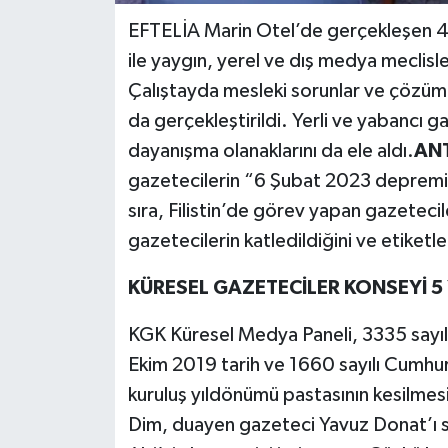
EFTELİA Marin Otel’de gerçekleşen 4
ile yaygın, yerel ve dış medya meclisle
Çalıştayda mesleki sorunlar ve çözüm y
da gerçekleştirildi. Yerli ve yabancı ga
dayanışma olanaklarını da ele aldı.
ANT
gazetecilerin “6 Şubat 2023 depremin
sıra, Filistin’de görev yapan gazeteciler
gazetecilerin katledildiğini ve etiketle
KÜRESEL GAZETECİLER KONSEYİ 5
KGK Küresel Medya Paneli, 3335 sayıl
Ekim 2019 tarih ve 1660 sayılı Cumhu
kuruluş yıldönümü pastasının kesilme
Dim, duayen gazeteci Yavuz Donat’ı s