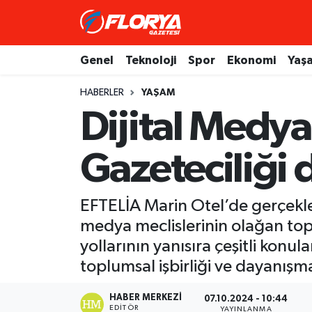
Hava Durumu
Genel
Teknoloji
Spor
Ekonomi
Yaş
Trafik Durumu
HABERLER
YAŞAM
Dijital Medy
Süper Lig Puan Durumu ve Fikstür
Gazeteciliği
Tüm Manşetler
Son Dakika Haberleri
EFTELİA Marin Otel’de gerçekle
medya meclislerinin olağan top
Haber Arşivi
yollarının yanısıra çeşitli konul
toplumsal işbirliği ve dayanışma
HABER MERKEZI
07.10.2024 - 10:44
EDITÖR
YAYINLANMA