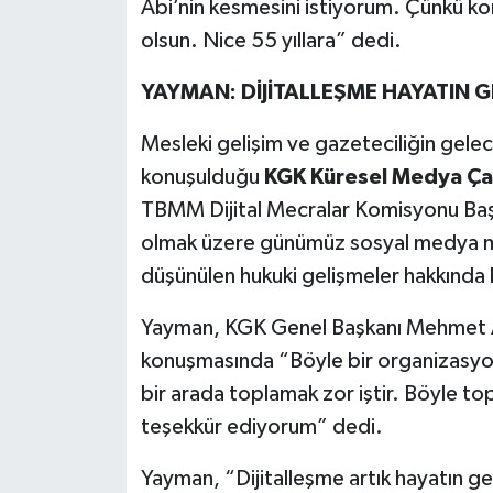
Abi’nin kesmesini istiyorum. Çünkü kons
olsun. Nice 55 yıllara” dedi.
YAYMAN: DİJİTALLEŞME HAYATIN 
Mesleki gelişim ve gazeteciliğin gelec
konuşulduğu
KGK Küresel Medya Çal
TBMM Dijital Mecralar Komisyonu Ba
olmak üzere günümüz sosyal medya mec
düşünülen hukuki gelişmeler hakkında b
Yayman, KGK Genel Başkanı Mehmet Al
konuşmasında “Böyle bir organizasyon
bir arada toplamak zor iştir. Böyle top
teşekkür ediyorum” dedi.
Yayman, “Dijitalleşme artık hayatın 