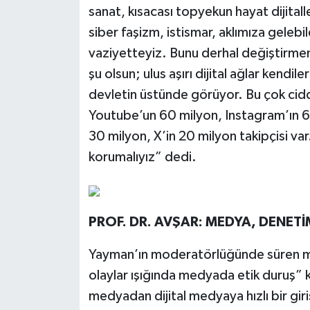
sanat, kısacası topyekun hayat dijitall
siber faşizm, istismar, aklımıza gelebil
vaziyetteyiz. Bunu derhal değiştirme
şu olsun; ulus aşırı dijital ağlar kendil
devletin üstünde görüyor. Bu çok cidd
Youtube’un 60 milyon, Instagram’ın 6
30 milyon, X’in 20 milyon takipçisi var
korumalıyız” dedi.
PROF. DR. AVŞAR: MEDYA, DENET
Yayman’ın moderatörlüğünde süren me
olaylar ışığında medyada etik duruş” 
medyadan dijital medyaya hızlı bir giri