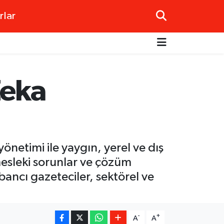
rlar
Zeka
netimi ile yaygın, yerel ve dış
mesleki sorunlar ve çözüm
abancı gazeteciler, sektörel ve
-
+
A
A