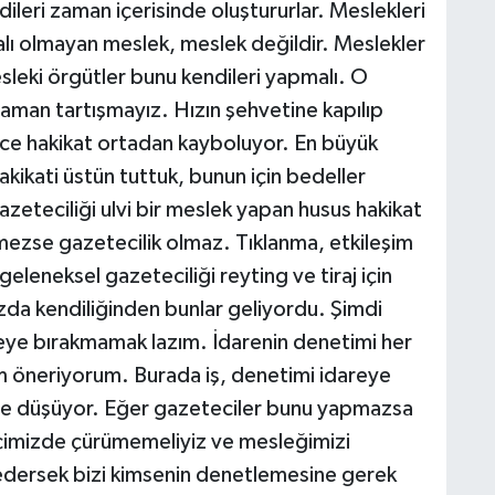
dileri zaman içerisinde oluştururlar. Meslekleri
ralı olmayan meslek, meslek değildir. Meslekler
sleki örgütler bunu kendileri yapmalı. O
zaman tartışmayız. Hızın şehvetine kapılıp
ce hakikat ortadan kayboluyor. En büyük
kikati üstün tuttuk, bunun için bedeller
zeteciliği ulvi bir meslek yapan husus hakikat
ezse gazetecilik olmaz. Tıklanma, etkileşim
eleneksel gazeteciliği reyting ve tiraj için
da kendiliğinden bunlar geliyordu. Şimdi
ye bırakmamak lazım. İdarenin denetimi her
m öneriyorum. Burada iş, denetimi idareye
e düşüyor. Eğer gazeteciler bunu yapmazsa
 içimizde çürümemeliyiz ve mesleğimizi
 edersek bizi kimsenin denetlemesine gerek