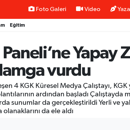
Foto Galeri
Video
Yaza
am
Eğitim
a Paneli’ne Yapay 
 damga vurdu
şen 4 KGK Küresel Medya Çalıştayı, KGK yö
lantılarının ardından başladı Çalıştayda 
arda sunumlar da gerçekleştirildi Yerli ve y
 olanaklarını da ele aldı