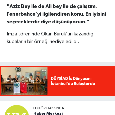
"Aziz Bey ile de Ali bey ile de çalıştım.
Fenerbahçe'yi ilgilendiren konu. En iyisini
seçeceklerdir diye düşünüyorum."
İmza töreninde Okan Buruk'un kazandığı
kupaların bir örneği hediye edildi.
DÜYSİAD İş Dünyasını
İstanbul’da Buluşturdu
EDITÖR HAKKINDA
Haber Merkezi