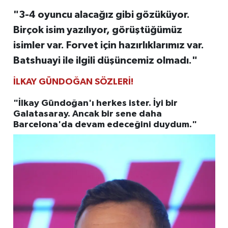
"3-4 oyuncu alacağız gibi gözüküyor.
Birçok isim yazılıyor, görüştüğümüz
isimler var. Forvet için hazırlıklarımız var.
Batshuayi ile ilgili düşüncemiz olmadı."
İLKAY GÜNDOĞAN SÖZLERİ!
"İlkay Gündoğan'ı herkes ister. İyi bir
Galatasaray. Ancak bir sene daha
Barcelona'da devam edeceğini duydum."