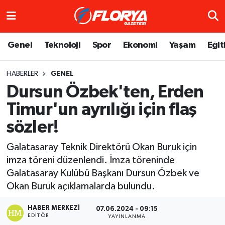
Hava Durumu
Genel
Teknoloji
Spor
Ekonomi
Yaşam
Eğit
Trafik Durumu
HABERLER
GENEL
Dursun Özbek'ten, Erden
Süper Lig Puan Durumu ve Fikstür
Timur'un ayrılığı için flaş
Tüm Manşetler
sözler!
Son Dakika Haberleri
Galatasaray Teknik Direktörü Okan Buruk için
imza töreni düzenlendi. İmza töreninde
Haber Arşivi
Galatasaray Kulübü Başkanı Dursun Özbek ve
Okan Buruk açıklamalarda bulundu.
HABER MERKEZI
07.06.2024 - 09:15
EDITÖR
YAYINLANMA