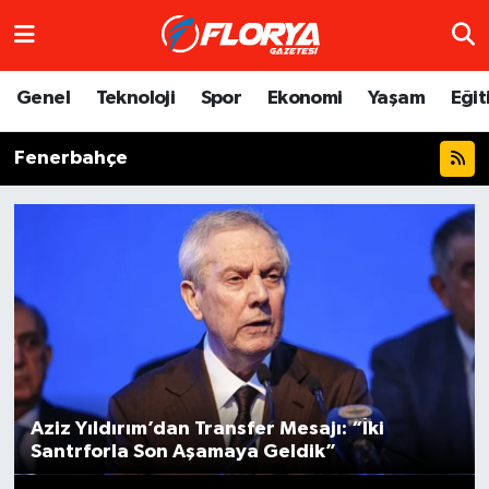
Hava Durumu
Genel
Teknoloji
Spor
Ekonomi
Yaşam
Eğit
Trafik Durumu
Fenerbahçe
Süper Lig Puan Durumu ve Fikstür
Tüm Manşetler
Son Dakika Haberleri
Haber Arşivi
Aziz Yıldırım’dan Transfer Mesajı: “İki
Santrforla Son Aşamaya Geldik”