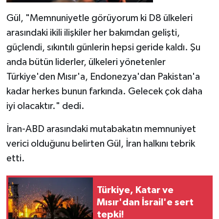
Gül, "Memnuniyetle görüyorum ki D8 ülkeleri
arasındaki ikili ilişkiler her bakımdan gelişti,
güçlendi, sıkıntılı günlerin hepsi geride kaldı. Şu
anda bütün liderler, ülkeleri yönetenler
Türkiye'den Mısır'a, Endonezya'dan Pakistan'a
kadar herkes bunun farkında. Gelecek çok daha
iyi olacaktır." dedi.
İran-ABD arasındaki mutabakatın memnuniyet
verici olduğunu belirten Gül, İran halkını tebrik
etti.
Türkiye, Katar ve
Mısır'dan İsrail'e sert
tepki!