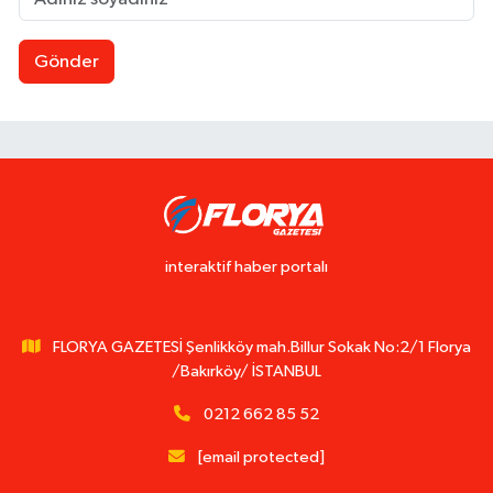
Gönder
interaktif haber portalı
FLORYA GAZETESİ Şenlikköy mah.Billur Sokak No:2/1 Florya
/Bakırköy/ İSTANBUL
0212 662 85 52
[email protected]