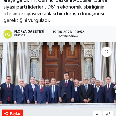
araya geldi. 11. Cumhurbaşkanı Abdullah Gül ve
siyasi parti liderleri, D8'in ekonomik işbirliğinin
ötesinde siyasi ve ahlaki bir duruşa dönüşmesi
gerektiğini vurguladı.
FLORYA GAZETESI
19.06.2026 - 10:52
EDITÖR
YAYINLANMA
Paylaş
-
+
A
A