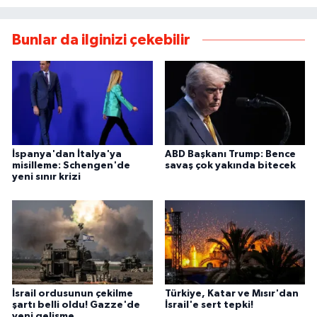
Bunlar da ilginizi çekebilir
İspanya'dan İtalya'ya
ABD Başkanı Trump: Bence
misilleme: Schengen'de
savaş çok yakında bitecek
yeni sınır krizi
İsrail ordusunun çekilme
Türkiye, Katar ve Mısır'dan
şartı belli oldu! Gazze'de
İsrail'e sert tepki!
yeni gelişme