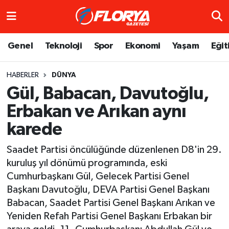
Hava Durumu
Genel
Teknoloji
Spor
Ekonomi
Yaşam
Eğit
Trafik Durumu
HABERLER
DÜNYA
Gül, Babacan, Davutoğlu,
Süper Lig Puan Durumu ve Fikstür
Erbakan ve Arıkan aynı
Tüm Manşetler
karede
Son Dakika Haberleri
Saadet Partisi öncülüğünde düzenlenen D8'in 29.
kuruluş yıl dönümü programında, eski
Haber Arşivi
Cumhurbaşkanı Gül, Gelecek Partisi Genel
Başkanı Davutoğlu, DEVA Partisi Genel Başkanı
Babacan, Saadet Partisi Genel Başkanı Arıkan ve
Yeniden Refah Partisi Genel Başkanı Erbakan bir