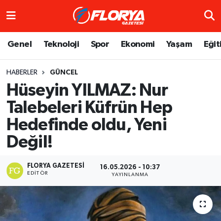
Hava Durumu
Genel
Teknoloji
Spor
Ekonomi
Yaşam
Eğit
Trafik Durumu
HABERLER
GÜNCEL
Hüseyin YILMAZ: Nur
Süper Lig Puan Durumu ve Fikstür
Talebeleri Küfrün Hep
Tüm Manşetler
Hedefinde oldu, Yeni
Son Dakika Haberleri
Değil!
Haber Arşivi
FLORYA GAZETESI
16.05.2026 - 10:37
EDITÖR
YAYINLANMA