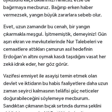
uykusunu kaçırdıklarımızı rahatsız etse de
bağırmaya mecburuz. Bağırıp erken haber
vermezsek, yangın büyük zararlara sebeb olur.
Evet, uzun zamandır bu cenah, bir yangın
çıkarmakla meşgul. İşitmemiştik, demeyiniz! Gün
aşırı ekran ve mevkutelerinde Nur Talebeleri ve
cemaatlere attıkları çamurun asıl hedefinin
Erdoğan'ın altını oymak kasdı taşıdığını vasat her
zekâ idrak eder, her göz görür.
Vazifesi emniyet ile asayişi temin etmek olan
devlet ve iktidarın bu habis faaliyetlere daha uzun
zaman seyirci kalmasının telâfisi güç neticeler
doğurabileceğini söylemeye mecburum.
Sandıktan çıkmanın bıçak sırtında durma şeklini