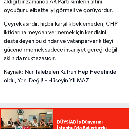
aldığı bir zamanda AK Parti kimlerin altını
oyduğunu elbette iyi görmeli ve görüyordur.
Çeyrek asırdır, hiçbir karşılık beklemeden, CHP
iktidarına meydan vermemek için kendisini
destekleyen bu dindar ve vatanperver kitleyi
gücendirmemek sadece insaniyet gereği değil,
aklın da muktezasıdır.
Kaynak:
Nur Talebeleri Küfrün Hep Hedefinde
oldu, Yeni Değil! - Hüseyin YILMAZ
DÜYSİAD İş Dünyasını
İstanbul’da Buluşturdu