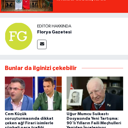
EDITÖR HAKKINDA
Florya Gazetesi
Bunlar da ilginizi çekebilir
Cem Küçük
Uğur Mumcu Suikastı
soruşturmasında dikkat
Dosyasında Yeni Tartışma:
çeken ağ! Firari isimlerle
90'lı Yılların Faili Meçhulleri
şüpheli para trafiği
Yeniden İnceleniyor