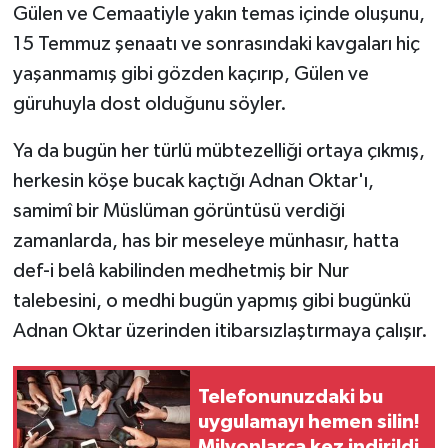
Gülen ve Cemaatiyle yakın temas içinde oluşunu,
15 Temmuz şenaatı ve sonrasındaki kavgaları hiç
yaşanmamış gibi gözden kaçırıp, Gülen ve
güruhuyla dost olduğunu söyler.
Ya da bugün her türlü mübtezelliği ortaya çıkmış,
herkesin köşe bucak kaçtığı Adnan Oktar'ı,
samimî bir Müslüman görüntüsü verdiği
zamanlarda, has bir meseleye münhasır, hatta
def-i belâ kabilinden medhetmiş bir Nur
talebesini, o medhi bugün yapmış gibi bugünkü
Adnan Oktar üzerinden itibarsızlaştırmaya çalışır.
Telefonunuzdaki bu
uygulamayı hemen silin!
Milyonlarca kez indirildi