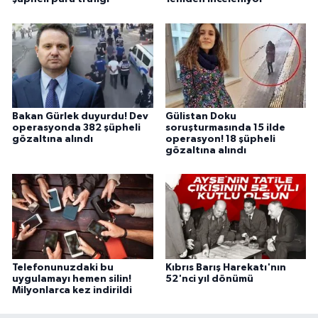
Bakan Gürlek duyurdu! Dev
Gülistan Doku
operasyonda 382 şüpheli
soruşturmasında 15 ilde
gözaltına alındı
operasyon! 18 şüpheli
gözaltına alındı
Telefonunuzdaki bu
Kıbrıs Barış Harekatı'nın
uygulamayı hemen silin!
52'nci yıl dönümü
Milyonlarca kez indirildi