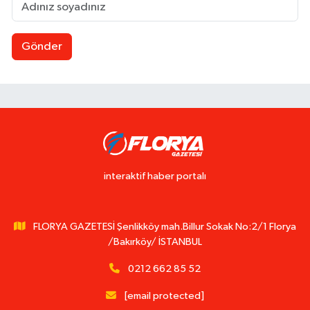
Gönder
interaktif haber portalı
FLORYA GAZETESİ Şenlikköy mah.Billur Sokak No:2/1 Florya
/Bakırköy/ İSTANBUL
0212 662 85 52
[email protected]