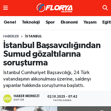
Hava Durumu
Genel
Teknoloji
Spor
Ekonomi
Yaşam
Eğit
Trafik Durumu
HABERLER
İSTANBUL
İstanbul Başsavcılığından
Süper Lig Puan Durumu ve Fikstür
Sumud gözaltılarına
Tüm Manşetler
soruşturma
Son Dakika Haberleri
İstanbul Cumhuriyet Başsavcılığı, 24 Türk
vatandaşının alıkonulması üzerine, saldırıyı
Haber Arşivi
yapanlar hakkında soruşturma başlattı.
HABER MERKEZI
02.10.2025 - 07:42
EDITÖR
YAYINLANMA