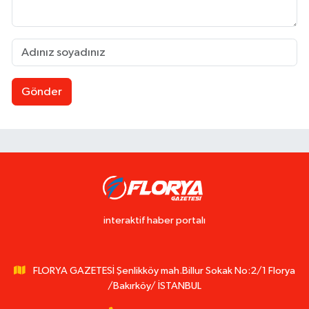
Gönder
interaktif haber portalı
FLORYA GAZETESİ Şenlikköy mah.Billur Sokak No:2/1 Florya
/Bakırköy/ İSTANBUL