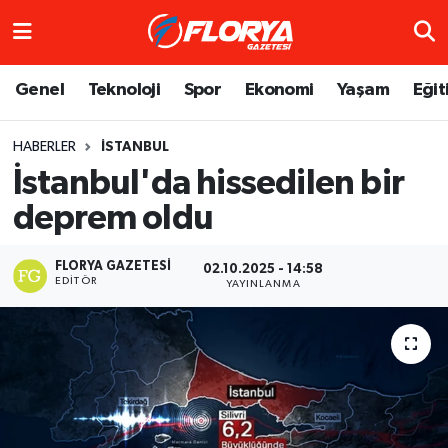
Hava Durumu
Genel
Teknoloji
Spor
Ekonomi
Yaşam
Eğit
Trafik Durumu
HABERLER
İSTANBUL
İstanbul'da hissedilen bir
Süper Lig Puan Durumu ve Fikstür
deprem oldu
Tüm Manşetler
FLORYA GAZETESI
02.10.2025 - 14:58
Son Dakika Haberleri
EDITÖR
YAYINLANMA
Haber Arşivi