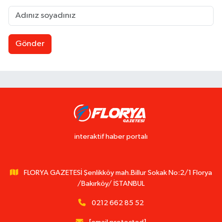
Gönder
interaktif haber portalı
FLORYA GAZETESİ Şenlikköy mah.Billur Sokak No:2/1 Florya
/Bakırköy/ İSTANBUL
0212 662 85 52