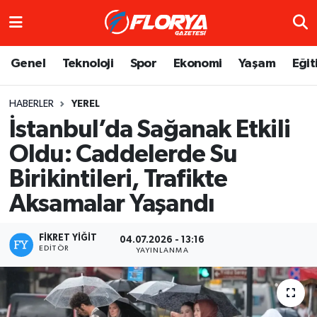
Hava Durumu
Genel
Teknoloji
Spor
Ekonomi
Yaşam
Eğit
Trafik Durumu
HABERLER
YEREL
İstanbul’da Sağanak Etkili
Süper Lig Puan Durumu ve Fikstür
Oldu: Caddelerde Su
Tüm Manşetler
Birikintileri, Trafikte
Son Dakika Haberleri
Aksamalar Yaşandı
Haber Arşivi
FIKRET YIĞIT
04.07.2026 - 13:16
EDITÖR
YAYINLANMA