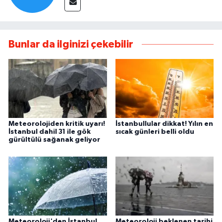
Bunlar da ilginizi çekebilir
Meteorolojiden kritik uyarı!
İstanbullular dikkat! Yılın en
İstanbul dahil 31 ile gök
sıcak günleri belli oldu
gürültülü sağanak geliyor
Meteoroloji'den İstanbul
Meteoroloji beklenen tarihi