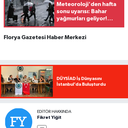
Meteoroloji'den hafta
sonu uyarısı: Bahar
yağmurları geliyor!
İstanbul, Ankara,
İzmir...
Florya Gazetesi Haber Merkezi
DÜYSİAD İş Dünyasını
İstanbul’da Buluşturdu
EDITÖR HAKKINDA
Fikret Yiğit