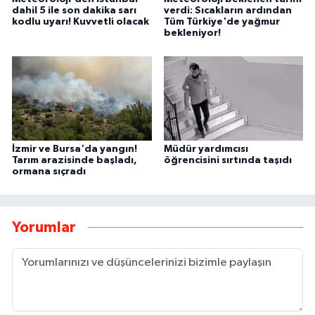
dahil 5 ile son dakika sarı
verdi: Sıcakların ardından
kodlu uyarı! Kuvvetli olacak
Tüm Türkiye'de yağmur
bekleniyor!
İzmir ve Bursa'da yangın!
Müdür yardımcısı
Tarım arazisinde başladı,
öğrencisini sırtında taşıdı
ormana sıçradı
Yorumlar