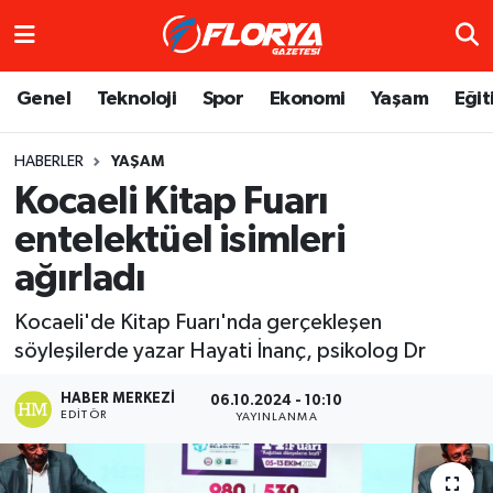
Hava Durumu
Genel
Teknoloji
Spor
Ekonomi
Yaşam
Eğit
Trafik Durumu
HABERLER
YAŞAM
Kocaeli Kitap Fuarı
Süper Lig Puan Durumu ve Fikstür
entelektüel isimleri
Tüm Manşetler
ağırladı
Son Dakika Haberleri
Kocaeli'de Kitap Fuarı'nda gerçekleşen
söyleşilerde yazar Hayati İnanç, psikolog Dr
Haber Arşivi
HABER MERKEZI
06.10.2024 - 10:10
EDITÖR
YAYINLANMA