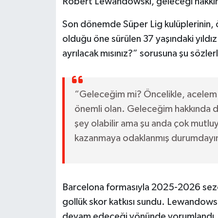
Robert Lewandowski, geleceği hakkında
Son dönemde Süper Lig kulüplerinin, ö
olduğu öne sürülen 37 yaşındaki yıldı
ayrılacak mısınız?” sorusuna şu sözlerl
“Geleceğim mi? Öncelikle, acelem 
önemli olan. Geleceğim hakkında
şey olabilir ama şu anda çok mutlu
kazanmaya odaklanmış durumdayım.
Barcelona formasıyla 2025-2026 sezo
gollük skor katkısı sundu. Lewandowsk
devam edeceği yönünde yorumlandı. Te