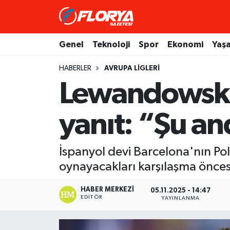
Hava Durumu
Genel
Teknoloji
Spor
Ekonomi
Yaş
Trafik Durumu
HABERLER
AVRUPA LIGLERI
Lewandowski’
Süper Lig Puan Durumu ve Fikstür
yanıt: “Şu a
Tüm Manşetler
Son Dakika Haberleri
İspanyol devi Barcelona'nın Po
oynayacakları karşılaşma öncesi
Haber Arşivi
HABER MERKEZI
05.11.2025 - 14:47
EDITÖR
YAYINLANMA