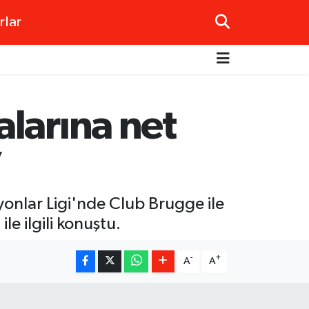
rlar
larına net
”
onlar Ligi'nde Club Brugge ile
e ilgili konuştu.
-
+
A
A