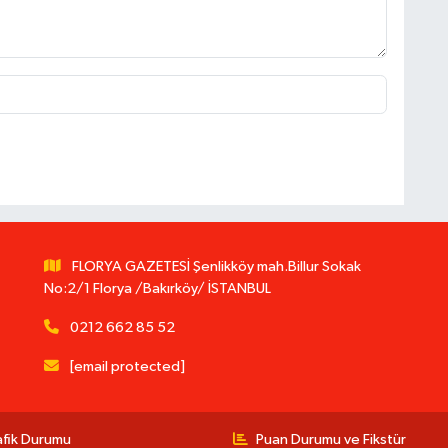
FLORYA GAZETESİ Şenlikköy mah.Billur Sokak
No:2/1 Florya /Bakırköy/ İSTANBUL
0212 662 85 52
[email protected]
afik Durumu
Puan Durumu ve Fikstür