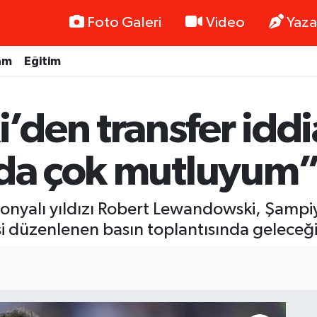
Foto Galeri
Video
Yaza
am
Eğitim
den transfer iddia
nda çok mutluyum
lonyalı yıldızı Robert Lewandowski, Şampiy
 düzenlenen basın toplantısında geleceği il