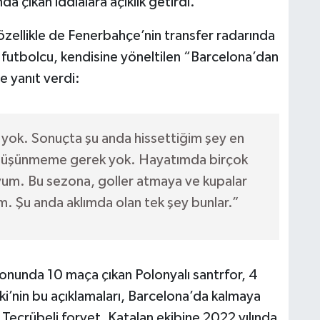
 çıkan iddialara açıklık getirdi.
zellikle de Fenerbahçe’nin transfer radarında
z futbolcu, kendisine yöneltilen “Barcelona’dan
e yanıt verdi:
yok. Sonuçta şu anda hissettiğim şey en
 düşünmeme gerek yok. Hayatımda birçok
yum. Bu sezona, goller atmaya ve kupalar
 Şu anda aklımda olan tek şey bunlar.”
nunda 10 maça çıkan Polonyalı santrfor, 4
i’nin bu açıklamaları, Barcelona’da kalmaya
crübeli forvet, Katalan ekibine 2022 yılında