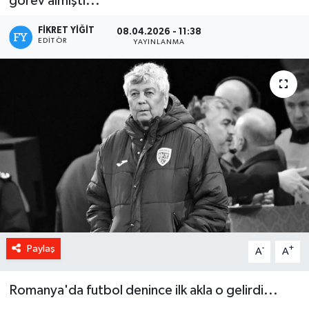
görev almıştı...
FIKRET YIĞIT
08.04.2026 - 11:38
EDITÖR
YAYINLANMA
Paylaş
-
+
A
A
Romanya'da futbol denince ilk akla o gelirdi...