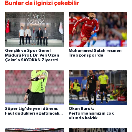
Bunlar da ilginizi çekebilir
Gençlik ve Spor Genel
Muhammed Salah resmen
Müdürü Prof. Dr. Veli Ozan
Trabzonspor'da
Çakır'a SAYOKAN Ziyareti
Süper Lig'de yeni dönem:
Okan Buruk:
Faul düdükleri azaltılacak...
Performansımızın çok
altında kaldık