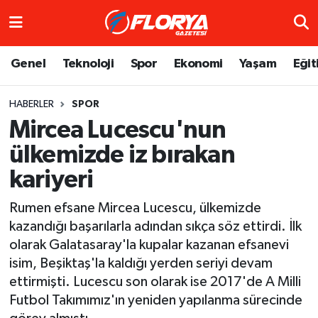
Hava Durumu
Genel
Teknoloji
Spor
Ekonomi
Yaşam
Eğit
Trafik Durumu
HABERLER
SPOR
Mircea Lucescu'nun
Süper Lig Puan Durumu ve Fikstür
ülkemizde iz bırakan
Tüm Manşetler
kariyeri
Son Dakika Haberleri
Rumen efsane Mircea Lucescu, ülkemizde
kazandığı başarılarla adından sıkça söz ettirdi. İlk
Haber Arşivi
olarak Galatasaray'la kupalar kazanan efsanevi
isim, Beşiktaş'la kaldığı yerden seriyi devam
ettirmişti. Lucescu son olarak ise 2017'de A Milli
Futbol Takımımız'ın yeniden yapılanma sürecinde