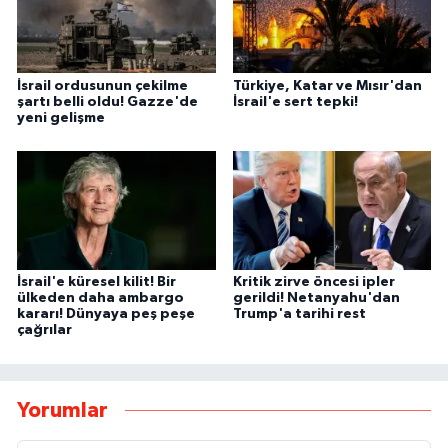
İsrail ordusunun çekilme
Türkiye, Katar ve Mısır'dan
şartı belli oldu! Gazze'de
İsrail'e sert tepki!
yeni gelişme
İsrail'e küresel kilit! Bir
Kritik zirve öncesi ipler
ülkeden daha ambargo
gerildi! Netanyahu'dan
kararı! Dünyaya peş peşe
Trump'a tarihi rest
çağrılar
Yorumlar