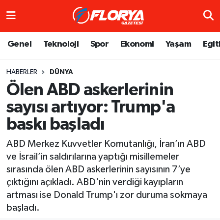
Hava Durumu
Genel
Teknoloji
Spor
Ekonomi
Yaşam
Eğit
Trafik Durumu
HABERLER
DÜNYA
Ölen ABD askerlerinin
Süper Lig Puan Durumu ve Fikstür
sayısı artıyor: Trump'a
Tüm Manşetler
baskı başladı
Son Dakika Haberleri
ABD Merkez Kuvvetler Komutanlığı, İran’ın ABD
ve İsrail’in saldırılarına yaptığı misillemeler
Haber Arşivi
sırasında ölen ABD askerlerinin sayısının 7’ye
çıktığını açıkladı. ABD'nin verdiği kayıpların
artması ise Donald Trump'ı zor duruma sokmaya
başladı.