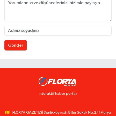
Gönder
interaktif haber portalı
FLORYA GAZETESİ Şenlikköy mah.Billur Sokak No:2/1 Florya