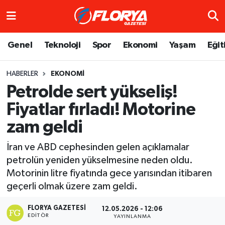
Hava Durumu
Genel
Teknoloji
Spor
Ekonomi
Yaşam
Eğit
Trafik Durumu
HABERLER
EKONOMI
Petrolde sert yükseliş!
Süper Lig Puan Durumu ve Fikstür
Fiyatlar fırladı! Motorine
Tüm Manşetler
zam geldi
Son Dakika Haberleri
İran ve ABD cephesinden gelen açıklamalar
petrolün yeniden yükselmesine neden oldu.
Haber Arşivi
Motorinin litre fiyatında gece yarısından itibaren
geçerli olmak üzere zam geldi.
FLORYA GAZETESI
12.05.2026 - 12:06
EDITÖR
YAYINLANMA