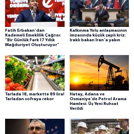
Fatih Erbakan'dan
Kalkınma Yolu anlaşmasının
Kademeli Emeklilik Çağrısı:
imzasında küçük çaplı kriz:
"Bir Günlük Fark 17 Yıllık
Iraklı bakan İran'a yakın
Mağduriyet Oluşturuyor"
Tarlada 18, markette 89 lira!
Hatay, Adana ve
Tarladan sofraya rekor
Osmaniye’de Petrol Arama
Hamlesi: Üç Yeni Ruhsat
Verildi