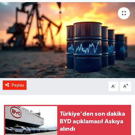
Paylaş
-
+
A
A
Türkiye'den son dakika
BYD açıklaması! Askıya
alındı