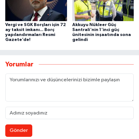
Vergi ve SGK Borçları için 72
Akkuyu Nükleer Güç
ay taksit imkanı... Borç
Santrali'nin 1'inci güç
yapılandırmaları Resmi
ünitesinin inşaatında sona
Gazete’de!
gelindi
Yorumlar
Gönder