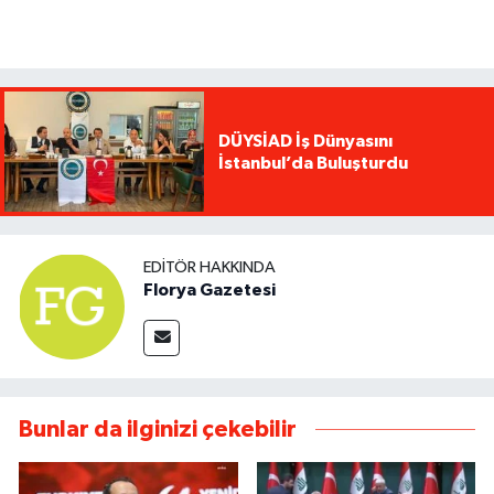
DÜYSİAD İş Dünyasını
İstanbul’da Buluşturdu
EDITÖR HAKKINDA
Florya Gazetesi
Bunlar da ilginizi çekebilir