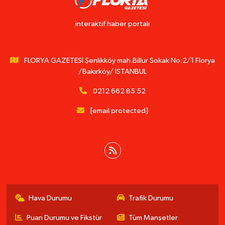
interaktif haber portalı
FLORYA GAZETESİ Şenlikköy mah.Billur Sokak No:2/1 Florya
/Bakırköy/ İSTANBUL
0212 662 85 52
[email protected]
Hava Durumu
Trafik Durumu
Puan Durumu ve Fikstür
Tüm Manşetler