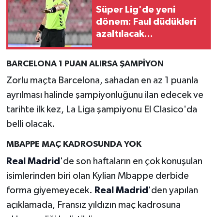
Süper Lig'de yeni
dönem: Faul düdükleri
azaltılacak...
BARCELONA 1 PUAN ALIRSA ŞAMPİYON
Zorlu maçta Barcelona, sahadan en az 1 puanla
ayrılması halinde şampiyonluğunu ilan edecek ve
tarihte ilk kez, La Liga şampiyonu El Clasico'da
belli olacak.
MBAPPE MAÇ KADROSUNDA YOK
Real Madrid
'de son haftaların en çok konuşulan
isimlerinden biri olan Kylian Mbappe derbide
forma giyemeyecek.
Real Madrid
'den yapılan
açıklamada, Fransız yıldızın maç kadrosuna