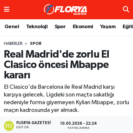
Hava Durumu
Genel
Teknoloji
Spor
Ekonomi
Yaşam
Eğit
Trafik Durumu
HABERLER
SPOR
Real Madrid'de zorlu El
Süper Lig Puan Durumu ve Fikstür
Clasico öncesi Mbappe
Tüm Manşetler
kararı
Son Dakika Haberleri
El Clasico'da Barcelona ile Real Madrid karşı
karşıya gelecek. Ligdeki son maçta sakatlığı
Haber Arşivi
nedeniyle forma giyemeyen Kylian Mbappe, zorlu
maçın kadrosunda yer almadı.
FLORYA GAZETESI
10.05.2026 - 22:24
EDITÖR
YAYINLANMA