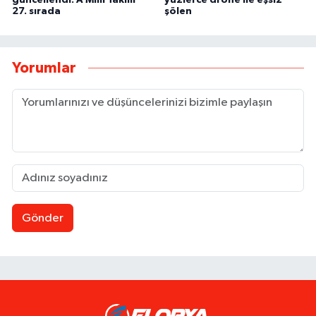
güncellendi: A Milli Takım
yüzlerce drone ile eşsiz
27. sırada
şölen
Yorumlar
Gönder