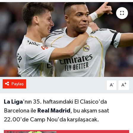
Paylaş
-
+
A
A
La Liga
'nın 35. haftasındaki El Clasico'da
Barcelona ile
Real Madrid
, bu akşam saat
22.00'de Camp Nou'da karşılaşacak.