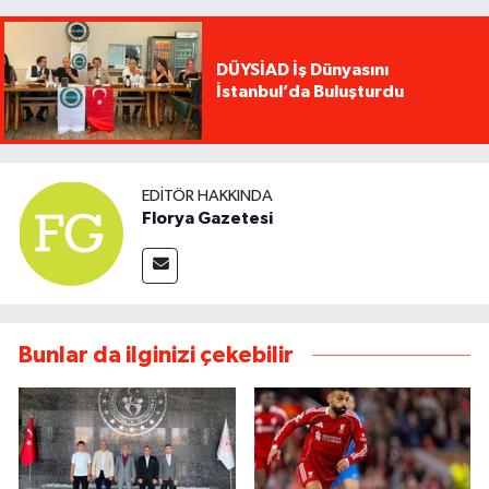
DÜYSİAD İş Dünyasını
İstanbul’da Buluşturdu
EDITÖR HAKKINDA
Florya Gazetesi
Bunlar da ilginizi çekebilir