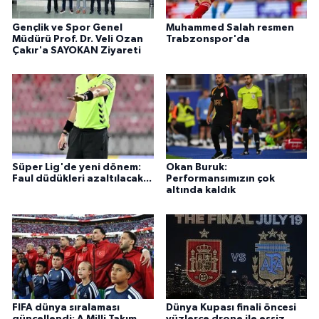
Gençlik ve Spor Genel
Muhammed Salah resmen
Müdürü Prof. Dr. Veli Ozan
Trabzonspor'da
Çakır'a SAYOKAN Ziyareti
Süper Lig'de yeni dönem:
Okan Buruk:
Faul düdükleri azaltılacak...
Performansımızın çok
altında kaldık
FIFA dünya sıralaması
Dünya Kupası finali öncesi