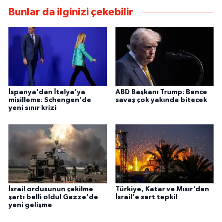
Bunlar da ilginizi çekebilir
İspanya'dan İtalya'ya
ABD Başkanı Trump: Bence
misilleme: Schengen'de
savaş çok yakında bitecek
yeni sınır krizi
İsrail ordusunun çekilme
Türkiye, Katar ve Mısır'dan
şartı belli oldu! Gazze'de
İsrail'e sert tepki!
yeni gelişme