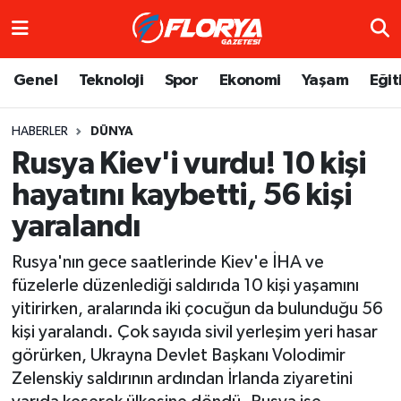
Hava Durumu
Genel
Teknoloji
Spor
Ekonomi
Yaşam
Eğit
Trafik Durumu
HABERLER
DÜNYA
Rusya Kiev'i vurdu! 10 kişi
Süper Lig Puan Durumu ve Fikstür
hayatını kaybetti, 56 kişi
Tüm Manşetler
yaralandı
Son Dakika Haberleri
Rusya'nın gece saatlerinde Kiev'e İHA ve
füzelerle düzenlediği saldırıda 10 kişi yaşamını
Haber Arşivi
yitirirken, aralarında iki çocuğun da bulunduğu 56
kişi yaralandı. Çok sayıda sivil yerleşim yeri hasar
görürken, Ukrayna Devlet Başkanı Volodimir
Zelenskiy saldırının ardından İrlanda ziyaretini