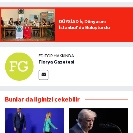
DÜYSİAD İş Dünyasını
İstanbul’da Buluşturdu
EDITÖR HAKKINDA
Florya Gazetesi
Bunlar da ilginizi çekebilir