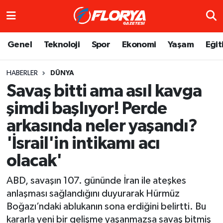
Hava Durumu
Genel
Teknoloji
Spor
Ekonomi
Yaşam
Eğit
Trafik Durumu
HABERLER
DÜNYA
Savaş bitti ama asıl kavga
Süper Lig Puan Durumu ve Fikstür
şimdi başlıyor! Perde
Tüm Manşetler
arkasında neler yaşandı?
Son Dakika Haberleri
'İsrail'in intikamı acı
olacak'
Haber Arşivi
ABD, savaşın 107. gününde İran ile ateşkes
anlaşması sağlandığını duyurarak Hürmüz
Boğazı’ndaki ablukanın sona erdiğini belirtti. Bu
kararla yeni bir gelişme yaşanmazsa savaş bitmiş