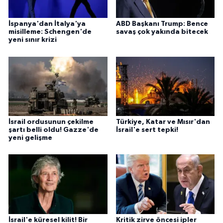
İspanya'dan İtalya'ya
ABD Başkanı Trump: Bence
misilleme: Schengen'de
savaş çok yakında bitecek
yeni sınır krizi
İsrail ordusunun çekilme
Türkiye, Katar ve Mısır'dan
şartı belli oldu! Gazze'de
İsrail'e sert tepki!
yeni gelişme
İsrail'e küresel kilit! Bir
Kritik zirve öncesi ipler