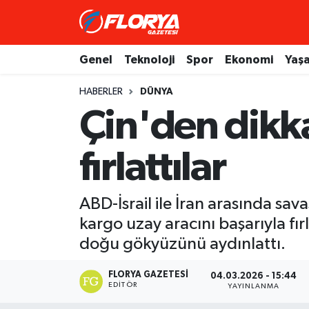
Hava Durumu
Genel
Teknoloji
Spor
Ekonomi
Yaş
Trafik Durumu
HABERLER
DÜNYA
Çin'den dikka
Süper Lig Puan Durumu ve Fikstür
fırlattılar
Tüm Manşetler
Son Dakika Haberleri
ABD-İsrail ile İran arasında s
kargo uzay aracını başarıyla fır
Haber Arşivi
doğu gökyüzünü aydınlattı.
FLORYA GAZETESI
04.03.2026 - 15:44
EDITÖR
YAYINLANMA