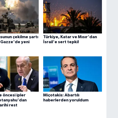
usunun çekilme şartı
Türkiye, Katar ve Mısır'dan
! Gazze'de yeni
İsrail'e sert tepki!
e öncesi ipler
Miçotakis: Abartılı
Netanyahu'dan
haberlerden yoruldum
rihi rest