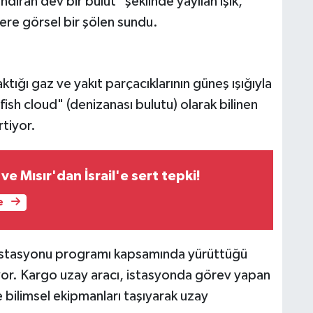
ıran dev bir bulut" şeklinde yayılan ışık,
ere görsel bir şölen sundu.
tığı gaz ve yakıt parçacıklarının güneş ışığıyla
fish cloud" (denizanası bulutu) olarak bilinen
rtiyor.
ve Mısır'dan İsrail'e sert tepki!
e
 istasyonu programı kapsamında yürüttüğü
üyor. Kargo uzay aracı, istasyonda görev yapan
e bilimsel ekipmanları taşıyarak uzay