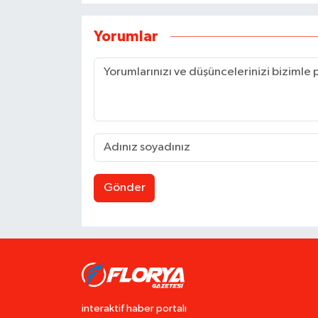
Yorumlar
Gönder
interaktif haber portalı