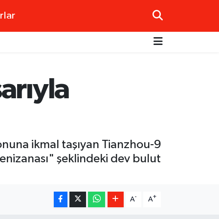
rlar
arıyla
yonuna ikmal taşıyan Tianzhou-9
"denizanası" şeklindeki dev bulut
-
+
A
A