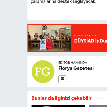
çalışmalarına destek sağlayacak.
EDITÖRÜN SEÇTIĞI
DÜYSİAD İş Dün
EDITÖR HAKKINDA
Florya Gazetesi
Bunlar da ilginizi çekebilir