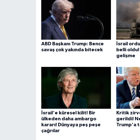
ABD Başkanı Trump: Bence
İsrail ord
savaş çok yakında bitecek
belli oldu
gelişme
İsrail'e küresel kilit! Bir
Kritik zirv
ülkeden daha ambargo
gerildi! 
kararı! Dünyaya peş peşe
Trump'a ta
çağrılar