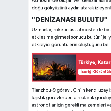
Atmosferde oluşan ve "denizanasını and
doğu gökyüzünü aydınlatarak izleyenl
"DENİZANASI BULUTU"
Uzmanlar, roketin üst atmosferde bırak
etkileşime girmesi sonucu bu tür "jelly
etkileyici görüntülerin oluştuğunu beli
Türkiye, Katar 
İçeriği Görüntül
Tianzhou-9 görevi, Çin'in kendi uzay
lojistik görevlerden biri olarak görül
astronotlar için gerekli malzemeleri v