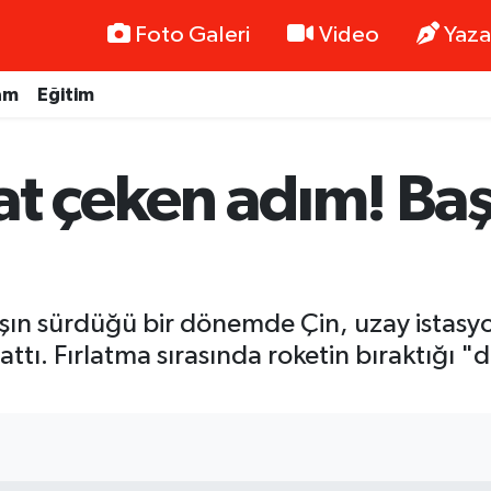
Foto Galeri
Video
Yaza
am
Eğitim
t çeken adım! Baş
avaşın sürdüğü bir dönemde Çin, uzay istas
lattı. Fırlatma sırasında roketin bıraktığı 