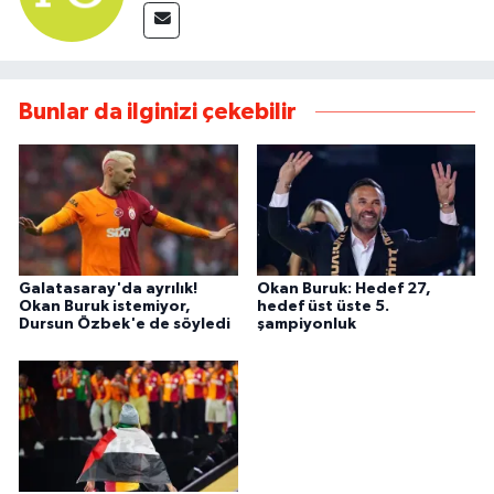
Bunlar da ilginizi çekebilir
Galatasaray'da ayrılık!
Okan Buruk: Hedef 27,
Okan Buruk istemiyor,
hedef üst üste 5.
Dursun Özbek'e de söyledi
şampiyonluk