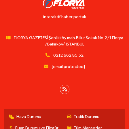
interaktif haber portalı
FLORYA GAZETESİ Şenlikköy mah.Billur Sokak No:2/1 Florya
/Bakırköy/ İSTANBUL
0212 662 85 52
[email protected]
Hava Durumu
Trafik Durumu
Puan Durumu ve Fikstür
Tüm Manşetler