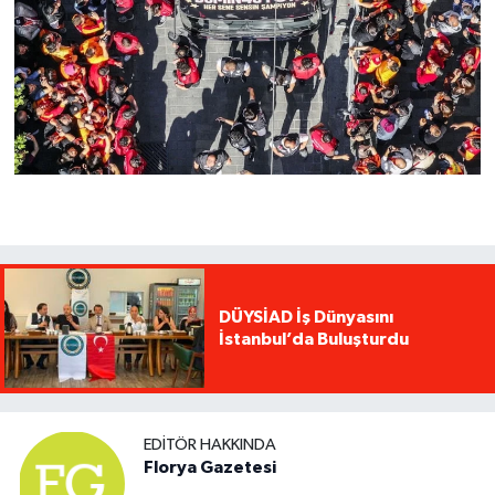
DÜYSİAD İş Dünyasını
İstanbul’da Buluşturdu
EDITÖR HAKKINDA
Florya Gazetesi