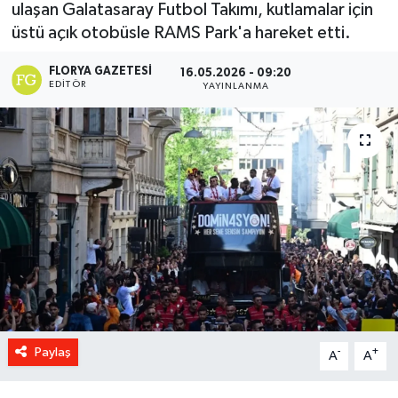
ulaşan Galatasaray Futbol Takımı, kutlamalar için
üstü açık otobüsle RAMS Park'a hareket etti.
FLORYA GAZETESI
16.05.2026 - 09:20
EDITÖR
YAYINLANMA
Paylaş
-
+
A
A