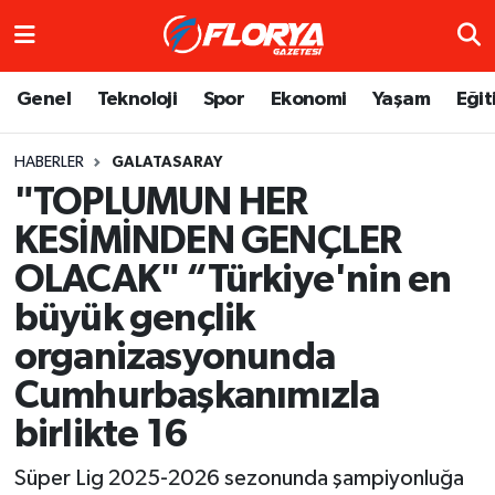
Hava Durumu
Genel
Teknoloji
Spor
Ekonomi
Yaşam
Eğit
Trafik Durumu
HABERLER
GALATASARAY
"TOPLUMUN HER
Süper Lig Puan Durumu ve Fikstür
KESİMİNDEN GENÇLER
Tüm Manşetler
OLACAK" “Türkiye'nin en
Son Dakika Haberleri
büyük gençlik
organizasyonunda
Haber Arşivi
Cumhurbaşkanımızla
birlikte 16
Süper Lig 2025-2026 sezonunda şampiyonluğa