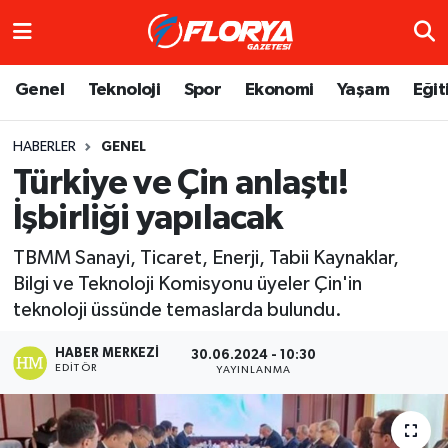
Hava Durumu
Genel
Teknoloji
Spor
Ekonomi
Yaşam
Eğit
Trafik Durumu
HABERLER
GENEL
Türkiye ve Çin anlaştı!
Süper Lig Puan Durumu ve Fikstür
İşbirliği yapılacak
Tüm Manşetler
TBMM Sanayi, Ticaret, Enerji, Tabii Kaynaklar,
Son Dakika Haberleri
Bilgi ve Teknoloji Komisyonu üyeler Çin'in
teknoloji üssünde temaslarda bulundu.
Haber Arşivi
HABER MERKEZI
30.06.2024 - 10:30
EDITÖR
YAYINLANMA