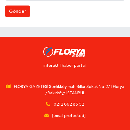
Gönder
interaktif haber portalı
FLORYA GAZETESİ Şenlikköy mah.Billur Sokak No:2/1 Florya
/Bakırköy/ İSTANBUL
0212 662 85 52
[email protected]