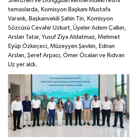
Shenzhen ve Dongguan kentlerindeki resmi
temaslarda, Komisyon Başkanı Mustafa
Varank, Başkanvekili Şahin Tin, Komisyon
Sözcüsü Cevahir Uzkurt, Üyeler Adem Çalkın,
Arslan Tatar, Yusuf Ziya Aldatmaz, Mehmet
Eyüp Özkeçeci, Müzeyyen Şevkin, Ednan
Arslan, Şeref Arpacı, Ömer Öcalan ve Rıdvan
Uz yer aldı.