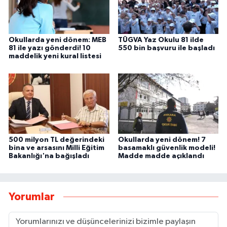
Okullarda yeni dönem: MEB
TÜGVA Yaz Okulu 81 ilde
81 ile yazı gönderdi! 10
550 bin başvuru ile başladı
maddelik yeni kural listesi
500 milyon TL değerindeki
Okullarda yeni dönem! 7
bina ve arsasını Milli Eğitim
basamaklı güvenlik modeli!
Bakanlığı'na bağışladı
Madde madde açıklandı
Yorumlar