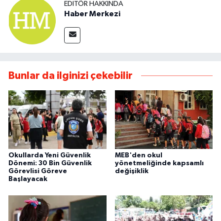
EDITÖR HAKKINDA
Haber Merkezi
Bunlar da ilginizi çekebilir
Okullarda Yeni Güvenlik
MEB'den okul
Dönemi: 30 Bin Güvenlik
yönetmeliğinde kapsamlı
Görevlisi Göreve
değişiklik
Başlayacak