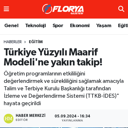
Hava Durumu
Genel
Teknoloji
Spor
Ekonomi
Yaşam
Eğit
Trafik Durumu
HABERLER
EĞITIM
Türkiye Yüzyılı Maarif
Süper Lig Puan Durumu ve Fikstür
Modeli'ne yakın takip!
Tüm Manşetler
Öğretim programlarının etkililiğini
Son Dakika Haberleri
değerlendirmek ve sürekliliğini sağlamak amacıyla
Talim ve Terbiye Kurulu Başkanlığı tarafından
Haber Arşivi
İzleme ve Değerlendirme Sistemi (TTKB-İDES)"
hayata geçirildi
HABER MERKEZI
05.09.2024 - 16:34
EDITÖR
YAYINLANMA