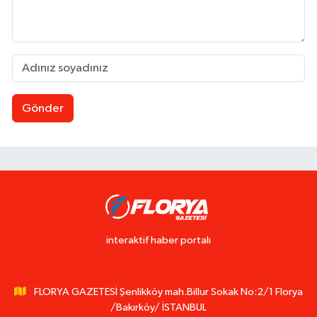
Gönder
interaktif haber portalı
FLORYA GAZETESİ Şenlikköy mah.Billur Sokak No:2/1 Florya
/Bakırköy/ İSTANBUL