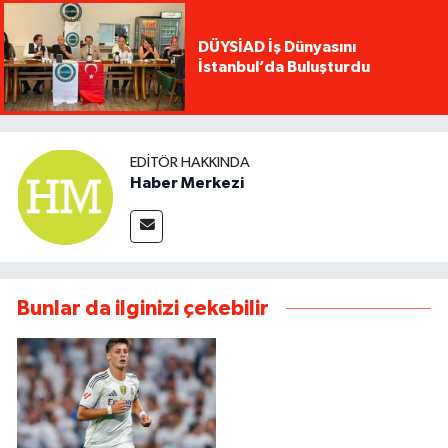
DÜYSİAD İş Dünyasını
İstanbul’da Buluşturdu
EDITÖR HAKKINDA
Haber Merkezi
Bunlar da ilginizi çekebilir