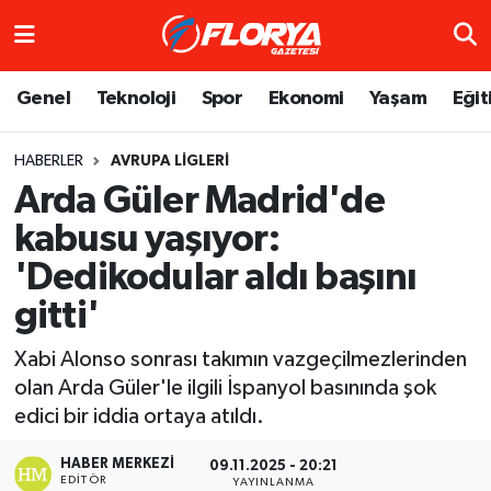
Hava Durumu
Genel
Teknoloji
Spor
Ekonomi
Yaşam
Eğit
Trafik Durumu
HABERLER
AVRUPA LIGLERI
Arda Güler Madrid'de
Süper Lig Puan Durumu ve Fikstür
kabusu yaşıyor:
Tüm Manşetler
'Dedikodular aldı başını
Son Dakika Haberleri
gitti'
Xabi Alonso sonrası takımın vazgeçilmezlerinden
Haber Arşivi
olan Arda Güler'le ilgili İspanyol basınında şok
edici bir iddia ortaya atıldı.
HABER MERKEZI
09.11.2025 - 20:21
EDITÖR
YAYINLANMA