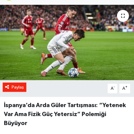
Paylaş
-
+
A
A
İspanya’da Arda Güler Tartışması: “Yetenek
Var Ama Fizik Güç Yetersiz” Polemiği
Büyüyor