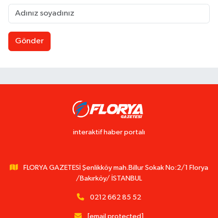
Gönder
interaktif haber portalı
FLORYA GAZETESİ Şenlikköy mah.Billur Sokak No:2/1 Florya
/Bakırköy/ İSTANBUL
0212 662 85 52
[email protected]