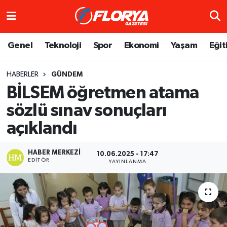
Hava Durumu
Genel
Teknoloji
Spor
Ekonomi
Yaşam
Eğit
Trafik Durumu
HABERLER
GÜNDEM
BİLSEM öğretmen atama
Süper Lig Puan Durumu ve Fikstür
sözlü sınav sonuçları
Tüm Manşetler
açıklandı
Son Dakika Haberleri
HABER MERKEZI
10.06.2025 - 17:47
EDITÖR
YAYINLANMA
Haber Arşivi