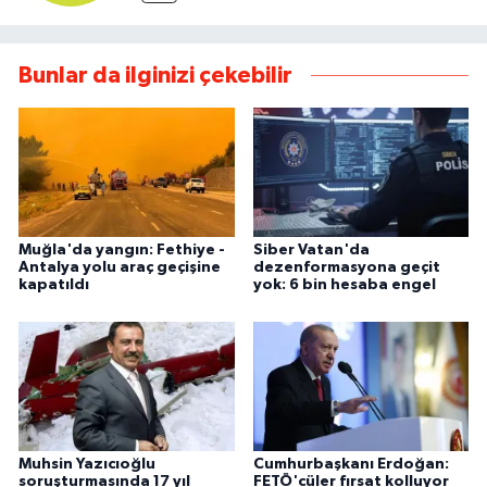
Bunlar da ilginizi çekebilir
Muğla'da yangın: Fethiye -
Siber Vatan'da
Antalya yolu araç geçişine
dezenformasyona geçit
kapatıldı
yok: 6 bin hesaba engel
Muhsin Yazıcıoğlu
Cumhurbaşkanı Erdoğan:
soruşturmasında 17 yıl
FETÖ'cüler fırsat kolluyor