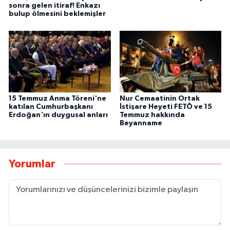
sonra gelen itiraf! Enkazı
bulup ölmesini beklemişler
15 Temmuz Anma Töreni'ne
Nur Cemaatinin Ortak
katılan Cumhurbaşkanı
İstişare Heyeti FETÖ ve 15
Erdoğan'ın duygusal anları
Temmuz hakkında
Beyanname
Yorumlar