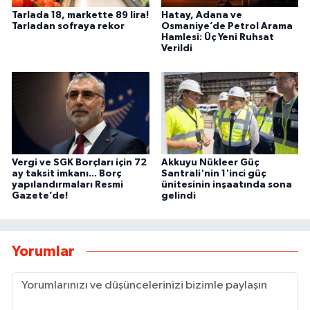
Tarlada 18, markette 89 lira!
Hatay, Adana ve
Tarladan sofraya rekor
Osmaniye’de Petrol Arama
Hamlesi: Üç Yeni Ruhsat
Verildi
Vergi ve SGK Borçları için 72
Akkuyu Nükleer Güç
ay taksit imkanı... Borç
Santrali'nin 1'inci güç
yapılandırmaları Resmi
ünitesinin inşaatında sona
Gazete’de!
gelindi
Yorumlar