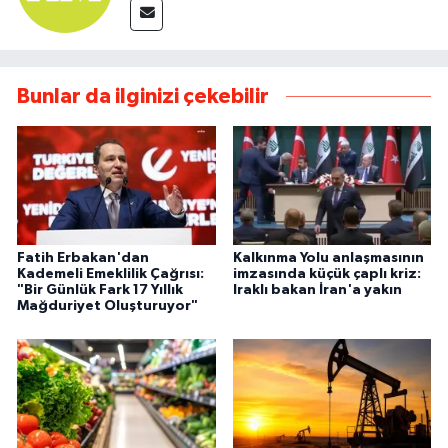
Bunlar da ilginizi çekebilir
Fatih Erbakan'dan
Kalkınma Yolu anlaşmasının
Kademeli Emeklilik Çağrısı:
imzasında küçük çaplı kriz:
"Bir Günlük Fark 17 Yıllık
Iraklı bakan İran'a yakın
Mağduriyet Oluşturuyor"