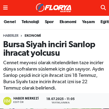
Hava Durumu
Genel
Teknoloji
Spor
Ekonomi
Yaşam
Eğit
Trafik Durumu
HABERLER
EKONOMI
Bursa Siyah inciri Sarılop
Süper Lig Puan Durumu ve Fikstür
ihracat yolcusu
Tüm Manşetler
Cennet meyvesi olarak nitelendirilen taze incirler
Son Dakika Haberleri
dünya sofralarını süslemek için gün sayıyor. Aydın
Sarılop çeşidi incir için ihracat izni 18 Temmuz,
Haber Arşivi
Bursa Siyahı taze incirin ihracat izni ise 22
Temmuz olarak belirlendi.
HABER MERKEZI
18.07.2025 - 11:05
EDITÖR
YAYINLANMA