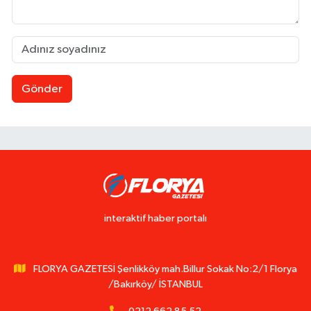
Gönder
interaktif haber portalı
FLORYA GAZETESİ Şenlikköy mah.Billur Sokak No:2/1 Florya
/Bakırköy/ İSTANBUL