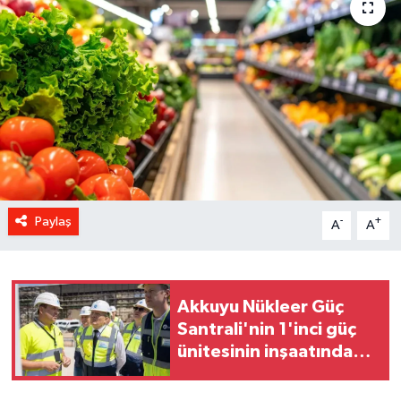
Paylaş
-
+
A
A
Akkuyu Nükleer Güç
Santrali'nin 1'inci güç
ünitesinin inşaatında
sona gelindi