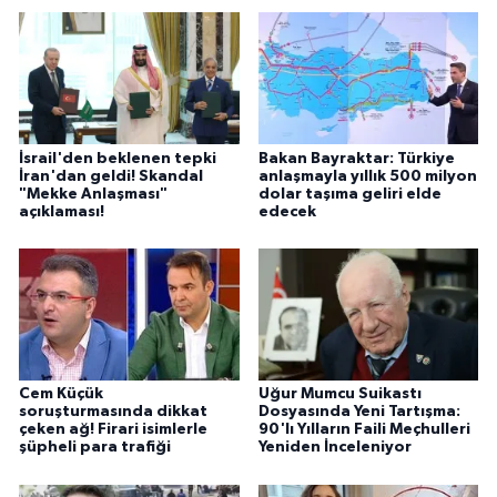
İsrail'den beklenen tepki
Bakan Bayraktar: Türkiye
İran'dan geldi! Skandal
anlaşmayla yıllık 500 milyon
"Mekke Anlaşması"
dolar taşıma geliri elde
açıklaması!
edecek
Cem Küçük
Uğur Mumcu Suikastı
soruşturmasında dikkat
Dosyasında Yeni Tartışma:
çeken ağ! Firari isimlerle
90'lı Yılların Faili Meçhulleri
şüpheli para trafiği
Yeniden İnceleniyor