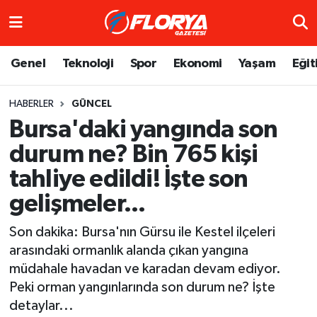
Hava Durumu
Genel
Teknoloji
Spor
Ekonomi
Yaşam
Eğit
Trafik Durumu
HABERLER
GÜNCEL
Bursa'daki yangında son
Süper Lig Puan Durumu ve Fikstür
durum ne? Bin 765 kişi
Tüm Manşetler
tahliye edildi! İşte son
Son Dakika Haberleri
gelişmeler...
Son dakika: Bursa'nın Gürsu ile Kestel ilçeleri
Haber Arşivi
arasındaki ormanlık alanda çıkan yangına
müdahale havadan ve karadan devam ediyor.
Peki orman yangınlarında son durum ne? İşte
detaylar...