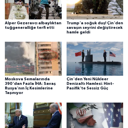
Alper Gezeravcı albaylıktan
Trump'a soğuk duş! Çin'den
tuğgeneralliğe terfi etti
savaşın seyrini değiştirecek
hamle geldi
Moskova Semalarında
Çin'den Yeni Nükleer
390'dan Fazla İHA: Savaş
Denizaltı Hamlesi: Hint-
Rusya'nın İç Kesimlerine
Pasifik'te Sessiz Güç
Taşınıyor