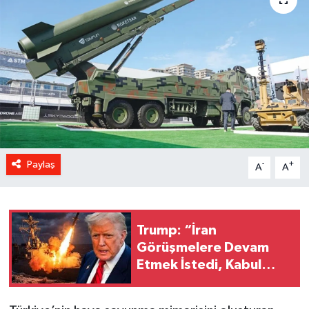
Paylaş
-
+
A
A
Trump: “İran
Görüşmelere Devam
Etmek İstedi, Kabul
Ettik; Ateşkes Sona
Erdi