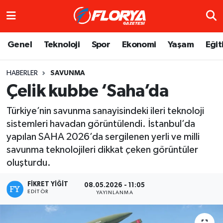
Hava Durumu
Genel
Teknoloji
Spor
Ekonomi
Yaşam
Eğit
Trafik Durumu
HABERLER
SAVUNMA
Çelik kubbe ‘Saha’da
Süper Lig Puan Durumu ve Fikstür
Türkiye’nin savunma sanayisindeki ileri teknoloji
Tüm Manşetler
sistemleri havadan görüntülendi. İstanbul’da
yapılan SAHA 2026’da sergilenen yerli ve milli
Son Dakika Haberleri
savunma teknolojileri dikkat çeken görüntüler
oluşturdu.
Haber Arşivi
FIKRET YIĞIT
08.05.2026 - 11:05
EDITÖR
YAYINLANMA