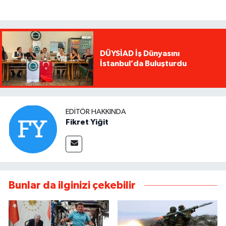
DÜYSİAD İş Dünyasını
İstanbul’da Buluşturdu
EDITÖR HAKKINDA
Fikret Yiğit
Bunlar da ilginizi çekebilir