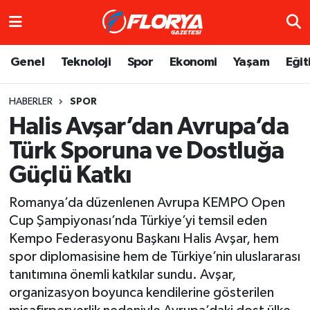
Hava Durumu
Genel
Teknoloji
Spor
Ekonomi
Yaşam
Eğit
Trafik Durumu
HABERLER
SPOR
Halis Avşar’dan Avrupa’da
Süper Lig Puan Durumu ve Fikstür
Türk Sporuna ve Dostluğa
Tüm Manşetler
Güçlü Katkı
Son Dakika Haberleri
Romanya’da düzenlenen Avrupa KEMPO Open
Cup Şampiyonası’nda Türkiye’yi temsil eden
Haber Arşivi
Kempo Federasyonu Başkanı Halis Avşar, hem
spor diplomasisine hem de Türkiye’nin uluslararası
tanıtımına önemli katkılar sundu. Avşar,
organizasyon boyunca kendilerine gösterilen