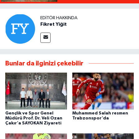
EDITÖR HAKKINDA
Fikret Yiğit
Bunlar da ilginizi çekebilir
Gençlik ve Spor Genel
Muhammed Salah resmen
Müdürü Prof. Dr. Veli Ozan
Trabzonspor'da
Çakır'a SAYOKAN Ziyareti