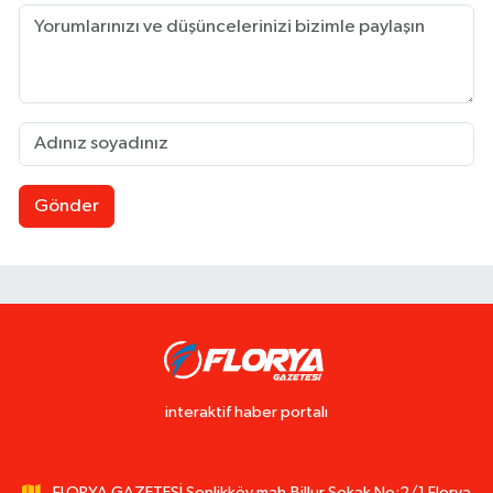
Gönder
interaktif haber portalı
FLORYA GAZETESİ Şenlikköy mah.Billur Sokak No:2/1 Florya