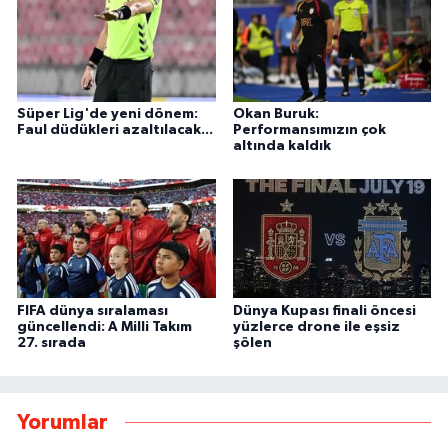
Süper Lig'de yeni dönem:
Okan Buruk:
Faul düdükleri azaltılacak...
Performansımızın çok
altında kaldık
FIFA dünya sıralaması
Dünya Kupası finali öncesi
güncellendi: A Milli Takım
yüzlerce drone ile eşsiz
27. sırada
şölen
Yorumlar