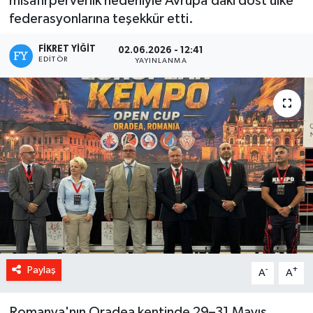
misafirperverlik nedeniyle Avrupa’daki dost ülke
federasyonlarına teşekkür etti.
FIKRET YIĞIT
02.06.2026 - 12:41
EDITÖR
YAYINLANMA
Paylaş
-
+
A
A
Romanya'nın Oradea kentinde 29–31 Mayıs