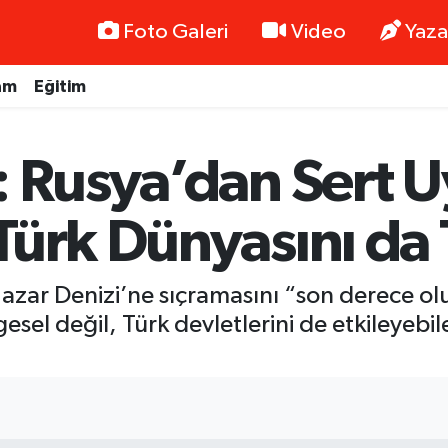
Foto Galeri
Video
Yaza
am
Eğitim
 Rusya’dan Sert Uy
ürk Dünyasını da 
n Hazar Denizi’ne sıçramasını “son derece ol
sel değil, Türk devletlerini de etkileyebile