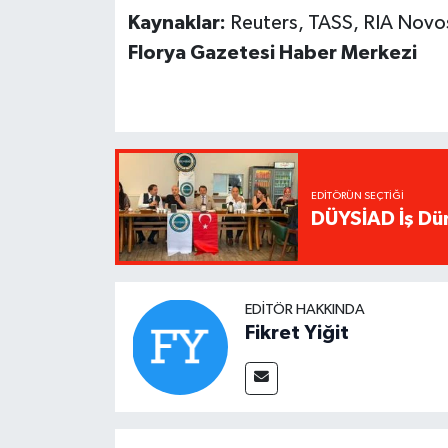
Kaynaklar:
Reuters, TASS, RIA Novo
Florya Gazetesi Haber Merkezi
EDITÖRÜN SEÇTIĞI
DÜYSİAD İş Dün
EDITÖR HAKKINDA
Fikret Yiğit