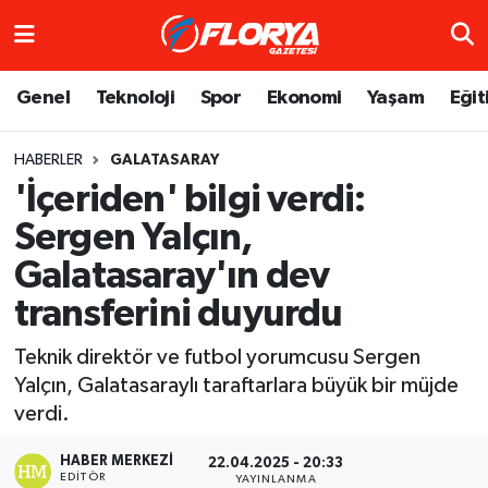
Hava Durumu
Genel
Teknoloji
Spor
Ekonomi
Yaşam
Eğit
Trafik Durumu
HABERLER
GALATASARAY
'İçeriden' bilgi verdi:
Süper Lig Puan Durumu ve Fikstür
Sergen Yalçın,
Tüm Manşetler
Galatasaray'ın dev
Son Dakika Haberleri
transferini duyurdu
Teknik direktör ve futbol yorumcusu Sergen
Haber Arşivi
Yalçın, Galatasaraylı taraftarlara büyük bir müjde
verdi.
HABER MERKEZI
22.04.2025 - 20:33
EDITÖR
YAYINLANMA