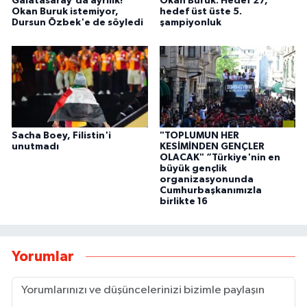
Galatasaray'da ayrılık!
Okan Buruk: Hedef 27,
Okan Buruk istemiyor,
hedef üst üste 5.
Dursun Özbek'e de söyledi
şampiyonluk
Sacha Boey, Filistin'i
"TOPLUMUN HER
unutmadı
KESİMİNDEN GENÇLER
OLACAK" “Türkiye'nin en
büyük gençlik
organizasyonunda
Cumhurbaşkanımızla
birlikte 16
Yorumlar