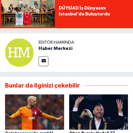
DÜYSİAD İş Dünyasını
İstanbul’da Buluşturdu
EDITÖR HAKKINDA
Haber Merkezi
Bunlar da ilginizi çekebilir