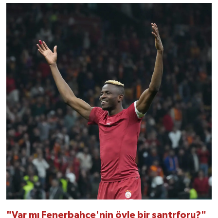
"Var mı Fenerbahçe'nin öyle bir santrforu?"