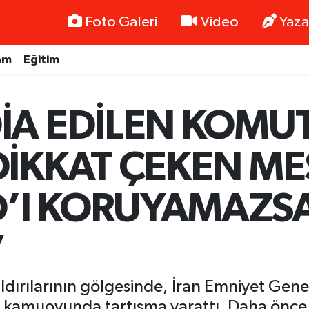
Foto Galeri
Video
Yaza
am
Eğitim
İA EDİLEN KOM
İKKAT ÇEKEN ME
I KORUYAMAZSA
”
 saldırılarının gölgesinde, İran Emniyet G
sı kamuoyunda tartışma yarattı. Daha önce