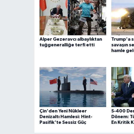
Alper Gezeravcı albaylıktan
Trump'a s
tuğgeneralliğe terfi etti
savaşın se
hamle gel
Çin'den Yeni Nükleer
S-400 Den
Denizaltı Hamlesi: Hint-
Dönem: Tü
Pasifik'te Sessiz Güç
En Kritik