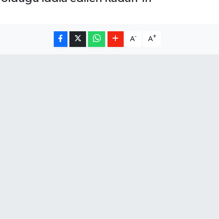
-
+
A
A