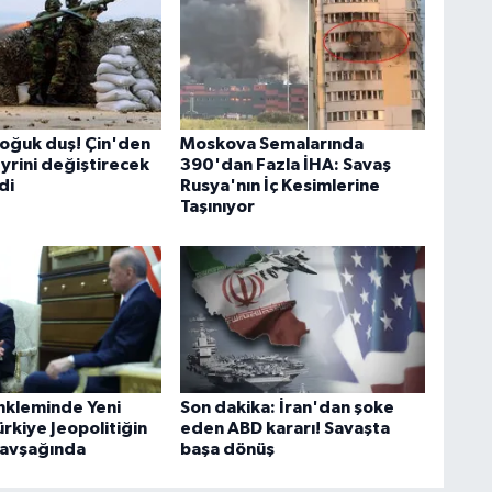
oğuk duş! Çin'den
Moskova Semalarında
yrini değiştirecek
390'dan Fazla İHA: Savaş
di
Rusya'nın İç Kesimlerine
Taşınıyor
kleminde Yeni
Son dakika: İran'dan şoke
rkiye Jeopolitiğin
eden ABD kararı! Savaşta
 Kavşağında
başa dönüş