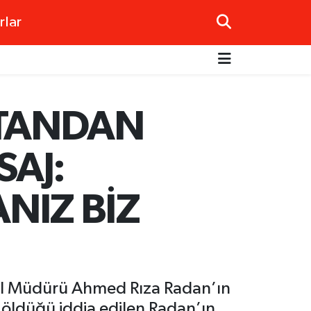
rlar
UTANDAN
SAJ:
NIZ BİZ
enel Müdürü Ahmed Rıza Radan’ın
 öldüğü iddia edilen Radan’ın