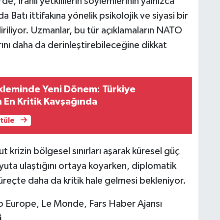
e, İranlı yetkililerin söylemlerinin yalnızca
 Batı ittifakına yönelik psikolojik ve siyasi bir
liyor. Uzmanlar, bu tür açıklamaların NATO
rını daha da derinleştirebileceğine dikkat
leminde Yeni Dönem: Türkiye
n En Kritik Kavşağında
ntüle
krizin bölgesel sınırları aşarak küresel güç
yuta ulaştığını ortaya koyarken, diplomatik
reçte daha da kritik hale gelmesi bekleniyor.
o Europe, Le Monde, Fars Haber Ajansı
i