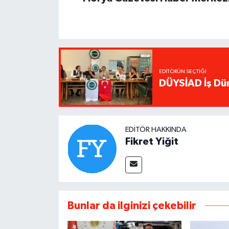
EDITÖRÜN SEÇTIĞI
DÜYSİAD İş Dün
EDITÖR HAKKINDA
Fikret Yiğit
Bunlar da ilginizi çekebilir