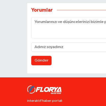
Yorumlar
Gönder
interaktif haber portalı