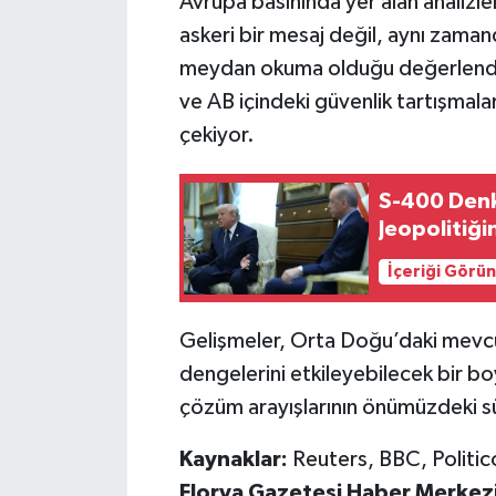
Avrupa basınında yer alan analizlerd
askeri bir mesaj değil, aynı zamanda
meydan okuma olduğu değerlendiri
ve AB içindeki güvenlik tartışmala
çekiyor.
S-400 Denk
Jeopolitiği
İçeriği Görü
Gelişmeler, Orta Doğu’daki mevcut 
dengelerini etkileyebilecek bir bo
çözüm arayışlarının önümüzdeki sü
Kaynaklar:
Reuters, BBC, Politic
Florya Gazetesi Haber Merkez