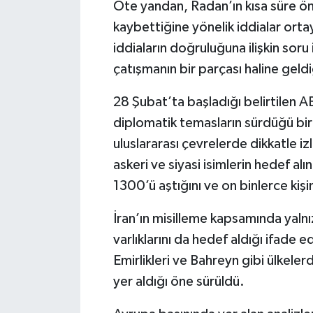
Öte yandan, Radan’ın kısa süre önc
kaybettiğine yönelik iddialar orta
iddiaların doğruluğuna ilişkin soru i
çatışmanın bir parçası haline geldi
28 Şubat’ta başladığı belirtilen ABD
diplomatik temasların sürdüğü b
uluslararası çevrelerde dikkatle iz
askeri ve siyasi isimlerin hedef alı
1300’ü aştığını ve on binlerce kişin
İran’ın misilleme kapsamında yalnız
varlıklarını da hedef aldığı ifade 
Emirlikleri ve Bahreyn gibi ülkeler
yer aldığı öne sürüldü.