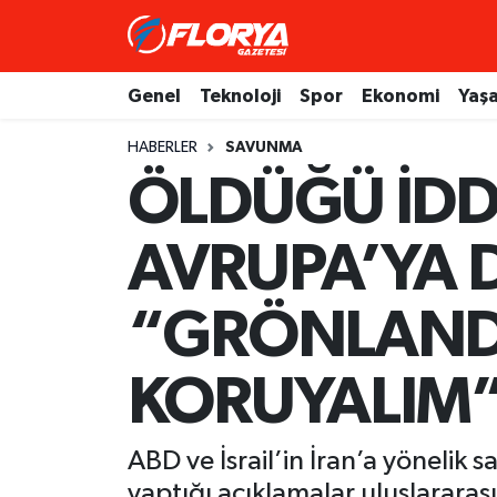
Hava Durumu
Genel
Teknoloji
Spor
Ekonomi
Yaş
Trafik Durumu
HABERLER
SAVUNMA
ÖLDÜĞÜ İDD
Süper Lig Puan Durumu ve Fikstür
AVRUPA’YA D
Tüm Manşetler
Son Dakika Haberleri
“GRÖNLAND’
Haber Arşivi
KORUYALIM
ABD ve İsrail’in İran’a yönelik
yaptığı açıklamalar uluslarara