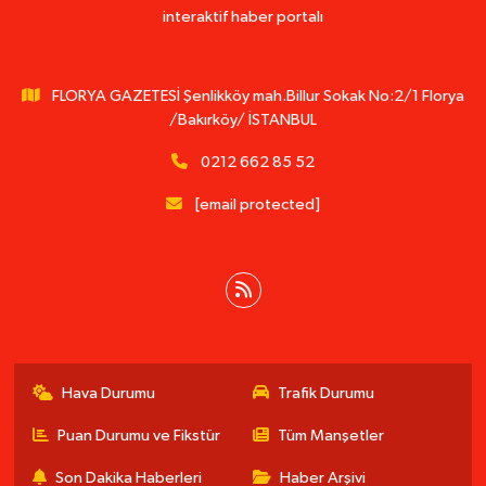
interaktif haber portalı
FLORYA GAZETESİ Şenlikköy mah.Billur Sokak No:2/1 Florya
/Bakırköy/ İSTANBUL
0212 662 85 52
[email protected]
Hava Durumu
Trafik Durumu
Puan Durumu ve Fikstür
Tüm Manşetler
Son Dakika Haberleri
Haber Arşivi