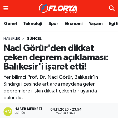
Hava Durumu
Genel
Teknoloji
Spor
Ekonomi
Yaşam
Eğit
Trafik Durumu
HABERLER
GÜNCEL
Naci Görür'den dikkat
Süper Lig Puan Durumu ve Fikstür
çeken deprem açıklaması:
Tüm Manşetler
Balıkesir'i işaret etti!
Son Dakika Haberleri
Yer bilimci Prof. Dr. Naci Görür, Balıkesir'in
Sındırgı ilçesinde art arda meydana gelen
Haber Arşivi
depremlere ilişkin dikkat çeken bir uyarıda
bulundu.
HABER MERKEZI
04.11.2025 - 23:54
EDITÖR
YAYINLANMA