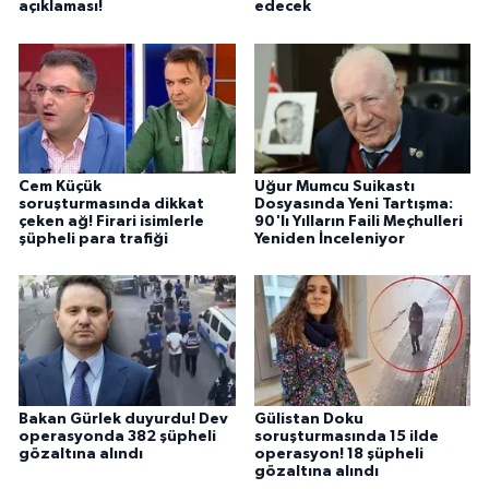
açıklaması!
edecek
Cem Küçük
Uğur Mumcu Suikastı
soruşturmasında dikkat
Dosyasında Yeni Tartışma:
çeken ağ! Firari isimlerle
90'lı Yılların Faili Meçhulleri
şüpheli para trafiği
Yeniden İnceleniyor
Bakan Gürlek duyurdu! Dev
Gülistan Doku
operasyonda 382 şüpheli
soruşturmasında 15 ilde
gözaltına alındı
operasyon! 18 şüpheli
gözaltına alındı