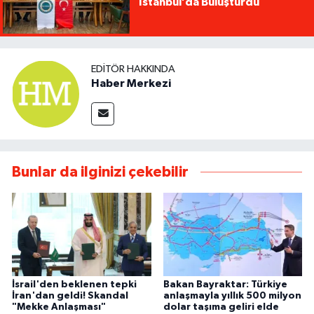
İstanbul’da Buluşturdu
EDITÖR HAKKINDA
Haber Merkezi
Bunlar da ilginizi çekebilir
İsrail'den beklenen tepki
Bakan Bayraktar: Türkiye
İran'dan geldi! Skandal
anlaşmayla yıllık 500 milyon
"Mekke Anlaşması"
dolar taşıma geliri elde