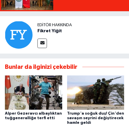
EDITÖR HAKKINDA
Fikret Yiğit
Bunlar da ilginizi çekebilir
Alper Gezeravcı albaylıktan
Trump'a soğuk duş! Çin'den
tuğgeneralliğe terfi etti
savaşın seyrini değiştirecek
hamle geldi