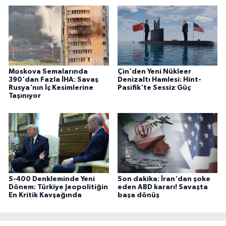
Moskova Semalarında
Çin'den Yeni Nükleer
390'dan Fazla İHA: Savaş
Denizaltı Hamlesi: Hint-
Rusya'nın İç Kesimlerine
Pasifik'te Sessiz Güç
Taşınıyor
S-400 Denkleminde Yeni
Son dakika: İran'dan şoke
Dönem: Türkiye Jeopolitiğin
eden ABD kararı! Savaşta
En Kritik Kavşağında
başa dönüş