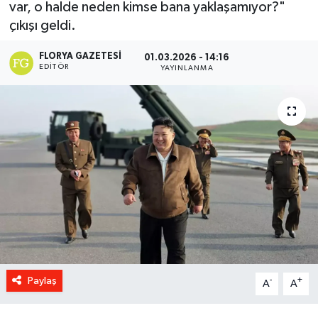
var, o halde neden kimse bana yaklaşamıyor?"
çıkışı geldi.
FLORYA GAZETESI
01.03.2026 - 14:16
EDITÖR
YAYINLANMA
Paylaş
-
+
A
A