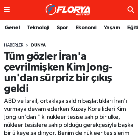
Hava Durumu
Genel
Teknoloji
Spor
Ekonomi
Yaşam
Eğit
Trafik Durumu
HABERLER
DÜNYA
Tüm gözler İran'a
Süper Lig Puan Durumu ve Fikstür
çevrilmişken Kim Jong-
Tüm Manşetler
un'dan sürpriz bir çıkış
Son Dakika Haberleri
geldi
ABD ve İsrail, ortaklaşa saldırı başlattıkları İran'ı
Haber Arşivi
vurmaya devam ederken Kuzey Kore lideri Kim
Jong-un'dan "İki nükleer tesise sahip bir ülke,
nükleer tesislere sahip olduğu gerekçesiyle başka
bir ülkeye saldırıyor. Benim de nükleer tesislerim