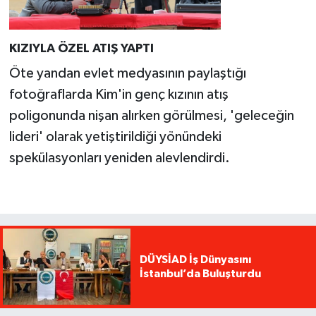
KIZIYLA ÖZEL ATIŞ YAPTI
Öte yandan evlet medyasının paylaştığı
fotoğraflarda Kim'in genç kızının atış
poligonunda nişan alırken görülmesi, 'geleceğin
lideri' olarak yetiştirildiği yönündeki
spekülasyonları yeniden alevlendirdi.
DÜYSİAD İş Dünyasını
İstanbul’da Buluşturdu