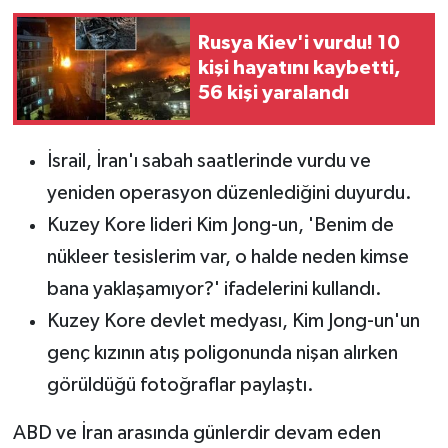
Rusya Kiev'i vurdu! 10
kişi hayatını kaybetti,
56 kişi yaralandı
İsrail, İran'ı sabah saatlerinde vurdu ve
yeniden operasyon düzenlediğini duyurdu.
Kuzey Kore lideri Kim Jong-un, 'Benim de
nükleer tesislerim var, o halde neden kimse
bana yaklaşamıyor?' ifadelerini kullandı.
Kuzey Kore devlet medyası, Kim Jong-un'un
genç kızının atış poligonunda nişan alırken
görüldüğü fotoğraflar paylaştı.
ABD ve İran arasında günlerdir devam eden