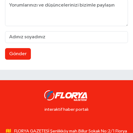
Gönder
interaktif haber portalı
FLORYA GAZETESİ Şenlikköy mah.Billur Sokak No:2/1 Florya