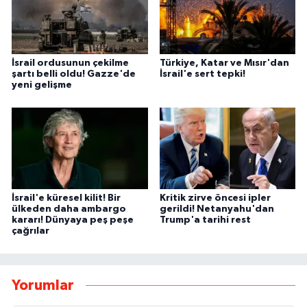
İsrail ordusunun çekilme
Türkiye, Katar ve Mısır'dan
şartı belli oldu! Gazze'de
İsrail'e sert tepki!
yeni gelişme
İsrail'e küresel kilit! Bir
Kritik zirve öncesi ipler
ülkeden daha ambargo
gerildi! Netanyahu'dan
kararı! Dünyaya peş peşe
Trump'a tarihi rest
çağrılar
Yorumlar