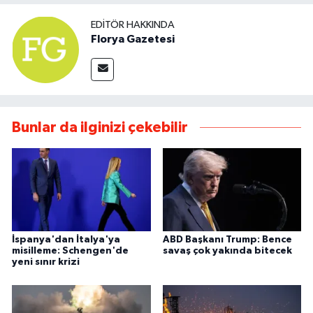
EDITÖR HAKKINDA
Florya Gazetesi
Bunlar da ilginizi çekebilir
İspanya'dan İtalya'ya
ABD Başkanı Trump: Bence
misilleme: Schengen'de
savaş çok yakında bitecek
yeni sınır krizi