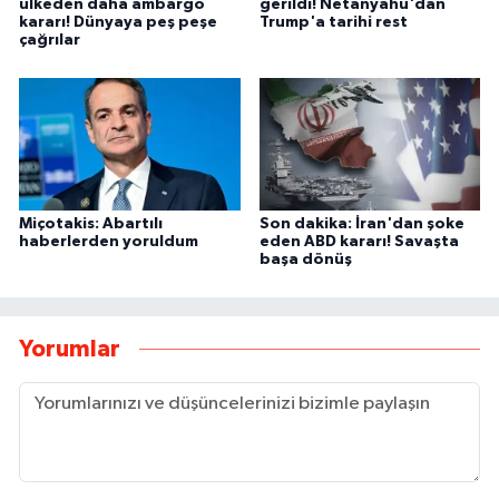
ülkeden daha ambargo
gerildi! Netanyahu'dan
kararı! Dünyaya peş peşe
Trump'a tarihi rest
çağrılar
Miçotakis: Abartılı
Son dakika: İran'dan şoke
haberlerden yoruldum
eden ABD kararı! Savaşta
başa dönüş
Yorumlar