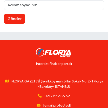
Gönder
interaktif haber portalı
FLORYA GAZETESİ Şenlikköy mah.Billur Sokak No:2/1 Florya
/Bakırköy/ İSTANBUL
0212 662 85 52
[email protected]