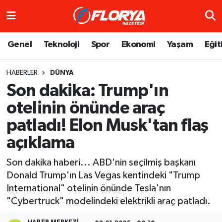
Hava Durumu
Genel
Teknoloji
Spor
Ekonomi
Yaşam
Eğit
Trafik Durumu
HABERLER
DÜNYA
Son dakika: Trump'ın
Süper Lig Puan Durumu ve Fikstür
otelinin önünde araç
Tüm Manşetler
patladı! Elon Musk'tan flaş
Son Dakika Haberleri
açıklama
Son dakika haberi... ABD'nin seçilmiş başkanı
Haber Arşivi
Donald Trump'ın Las Vegas kentindeki "Trump
International" otelinin önünde Tesla'nın
"Cybertruck" modelindeki elektrikli araç patladı.