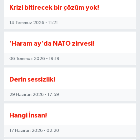
Baby shower party çıkmış.
Krizi bitirecek bir çözüm yok!
Bekarlığa veda partisi adı altında fuhuşa
özendirenler bile var.
14 Temmuz 2026 - 11:21
Tesettürlü ama, lüks, israf, ne istersen var.
Artık bu işler için ajanslar var, altın kaplamalı
pasta sunumlarına kadar, Körfez
'Haram ay'da NATO zirvesi!
ülkelerindeki rezillikleri aratmayacak her şey
var.
06 Temmuz 2026 - 19:19
Haram para cüzdanda durduğu gibi
durmuyor.
Derin sessizlik!
Bu işlerin içinde siyasilerin, bürokratların
yakınları, karıları var.
Bunlar biliniyor.
29 Haziran 2026 - 17:59
Yat partilerinde konken oynayan, tesettürlü
hanımlar var.
Başörtüsü başörtüsü olmaktan çıktı,
Hangi İnsan!
aksesuara dönüştü.
Namazı spor, orucu diyet niyetine
17 Haziran 2026 - 02:20
dönüştürmüşler.