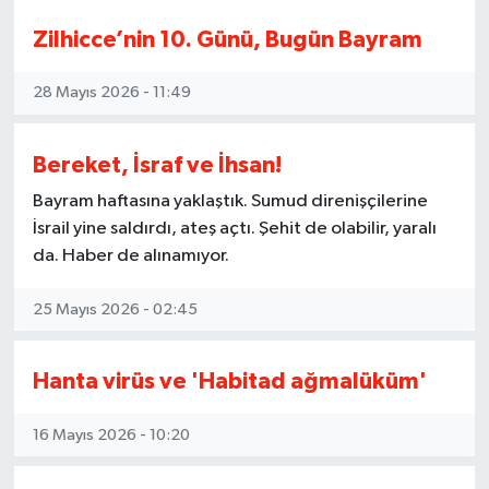
Hac da turizm olmuş.
Zaten adı şimdiden belli, hac ve umre
Zilhicce’nin 10. Günü, Bugün Bayram
turizmi.
Kurban da kebap bayramı olunca, bu iş
28 Mayıs 2026 - 11:49
tamam.
Sakal bırak, başörtüsü tak, sonra onlar ne
yapıyorsa aynısını yap.
Bereket, İsraf ve İhsan!
Seremoni, ritual, ikonalar, hepsi aynı.
Gay dergahlarına az kaldı.
Bayram haftasına yaklaştık. Sumud direnişçilerine
Aşağılık kompleksi bizi mahvediyor.
İsrail yine saldırdı, ateş açtı. Şehit de olabilir, yaralı
Sadece makam sahiplerinin değil, her
da. Haber de alınamıyor.
seviyenin ayağı kayıyor.
Yakında piercingli, tattolu imamlar
25 Mayıs 2026 - 02:45
görürsünüz.
Kimileri Lale Devri sosyetesinin yaptıklarını
Osmanlı zannediyor, kimileri mevlidleri bile
Hanta virüs ve 'Habitad ağmalüküm'
party'lere dönüştürüyor.
Artık ilahiyatlarda bile namaz kılanlar yüzde
16 Mayıs 2026 - 10:20
50 nin altına düşmüş.
İnandığımız gibi yaşamayınca, yaşadığımız
gibi inanmaya başladık.