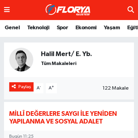
Hava Durumu
Genel
Teknoloji
Spor
Ekonomi
Yaşam
Eğit
Trafik Durumu
Halil Mert/ E. Yb.
Süper Lig Puan Durumu ve Fikstür
Tüm Makaleleri
Tüm Manşetler
Son Dakika Haberleri
Paylaş
-
+
122 Makale
A
A
Haber Arşivi
MİLLÎ DEĞERLERE SAYGI İLE YENİDEN
YAPILANMA VE SOSYAL ADALET
Bugün 11:25