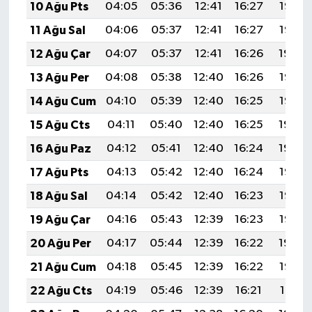
10 Ağu Pts
04:05
05:36
12:41
16:27
19:36
11 Ağu Sal
04:06
05:37
12:41
16:27
19:35
12 Ağu Çar
04:07
05:37
12:41
16:26
19:34
13 Ağu Per
04:08
05:38
12:40
16:26
19:33
14 Ağu Cum
04:10
05:39
12:40
16:25
19:32
15 Ağu Cts
04:11
05:40
12:40
16:25
19:30
16 Ağu Paz
04:12
05:41
12:40
16:24
19:29
17 Ağu Pts
04:13
05:42
12:40
16:24
19:28
18 Ağu Sal
04:14
05:42
12:40
16:23
19:27
19 Ağu Çar
04:16
05:43
12:39
16:23
19:25
20 Ağu Per
04:17
05:44
12:39
16:22
19:24
21 Ağu Cum
04:18
05:45
12:39
16:22
19:23
22 Ağu Cts
04:19
05:46
12:39
16:21
19:21