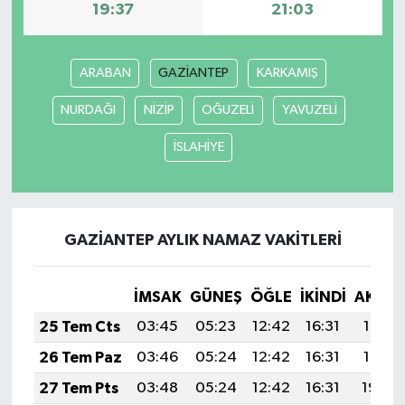
19:37
21:03
ARABAN
GAZİANTEP
KARKAMIŞ
NURDAĞI
NİZİP
OĞUZELİ
YAVUZELİ
İSLAHİYE
GAZİANTEP AYLIK NAMAZ VAKITLERI
İMSAK
GÜNEŞ
ÖĞLE
İKINDI
AKŞA
25 Tem Cts
03:45
05:23
12:42
16:31
19:51
26 Tem Paz
03:46
05:24
12:42
16:31
19:51
27 Tem Pts
03:48
05:24
12:42
16:31
19:50