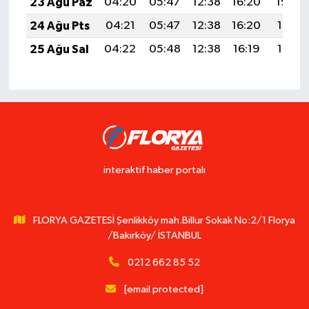
23 Ağu Paz
04:20
05:47
12:38
16:20
19:20
24 Ağu Pts
04:21
05:47
12:38
16:20
19:19
25 Ağu Sal
04:22
05:48
12:38
16:19
19:17
interaktif haber portalı
FLORYA GAZETESİ Şenlikköy mah.Billur Sokak No:2/1 Florya
/Bakırköy/ İSTANBUL
0212 662 85 52
[email protected]