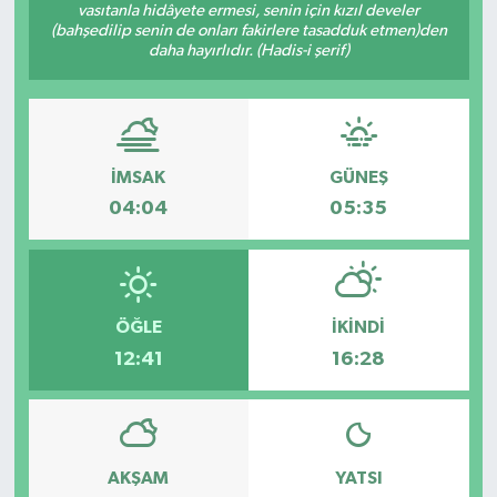
vasıtanla hidâyete ermesi, senin için kızıl develer
(bahşedilip senin de onları fakirlere tasadduk etmen)den
daha hayırlıdır. (Hadis-i şerif)
İMSAK
GÜNEŞ
04:04
05:35
ÖĞLE
İKINDI
12:41
16:28
AKŞAM
YATSI