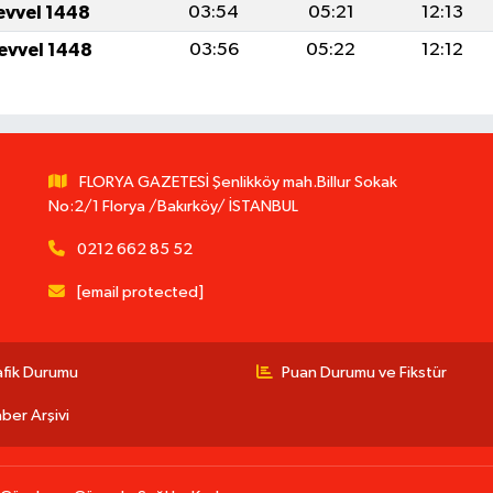
levvel 1448
03:54
05:21
12:13
levvel 1448
03:56
05:22
12:12
FLORYA GAZETESİ Şenlikköy mah.Billur Sokak
No:2/1 Florya /Bakırköy/ İSTANBUL
0212 662 85 52
[email protected]
afik Durumu
Puan Durumu ve Fikstür
ber Arşivi