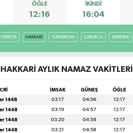
ÖĞLE
İKINDI
12:16
16:04
DERECİK
HAKKARİ
YÜKSEKOVA
ÇUKURCA
ŞEMDİNLİ
HAKKARİ AYLIK NAMAZ VAKITLERI
CRİ
İMSAK
GÜNEŞ
ÖĞLE
fer 1448
03:17
04:56
12:17
fer 1448
03:19
04:57
12:17
fer 1448
03:20
04:58
12:17
fer 1448
03:21
04:58
12:17