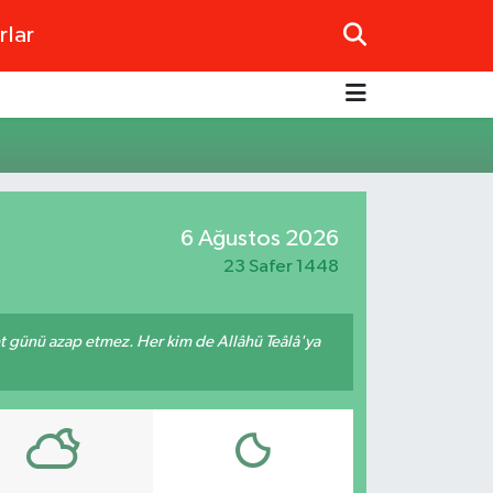
rlar
6 Ağustos 2026
23 Safer 1448
met günü azap etmez. Her kim de Allâhü Teâlâ'ya