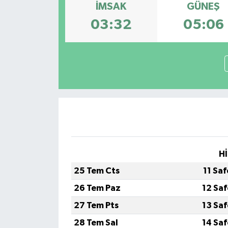
İMSAK
GÜNEŞ
03:32
05:06
Hİ
25 Tem Cts
11 Sa
26 Tem Paz
12 Sa
27 Tem Pts
13 Sa
28 Tem Sal
14 Sa