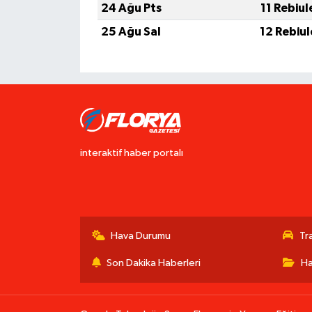
24 Ağu Pts
11 Rebiu
25 Ağu Sal
12 Rebiu
interaktif haber portalı
Hava Durumu
Tr
Son Dakika Haberleri
Ha