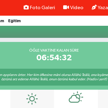
Foto Galeri
Video
Yaza
am
Eğitim
ÖĞLE VAKTINE KALAN SÜRE
06:54:32
nun ayıplarını örter. Her kim öfkesine mâni olursa Allâhü Teâlâ, ona kıyâ
özrünü arz ederse Allâhü Teâlâ, onun özrünü kabul eder. (Hadis-i şerif)