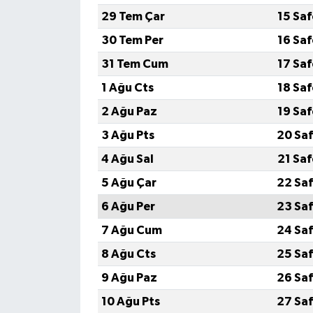
29 Tem Çar
15 Sa
30 Tem Per
16 Sa
31 Tem Cum
17 Sa
1 Ağu Cts
18 Sa
2 Ağu Paz
19 Sa
3 Ağu Pts
20 Saf
4 Ağu Sal
21 Sa
5 Ağu Çar
22 Saf
6 Ağu Per
23 Saf
7 Ağu Cum
24 Saf
8 Ağu Cts
25 Saf
9 Ağu Paz
26 Saf
10 Ağu Pts
27 Saf