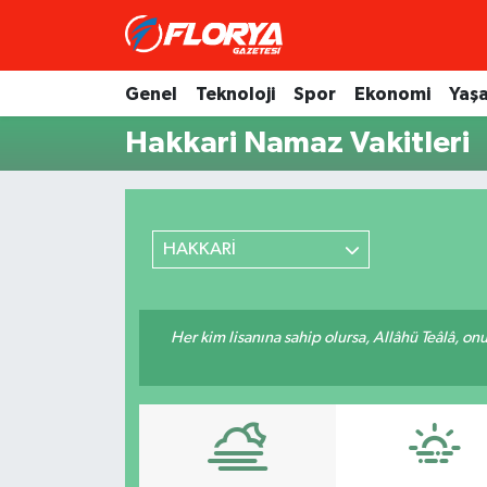
Hava Durumu
Genel
Teknoloji
Spor
Ekonomi
Yaş
Hakkari Namaz Vakitleri
Trafik Durumu
Süper Lig Puan Durumu ve Fikstür
Tüm Manşetler
HAKKARİ
Son Dakika Haberleri
Her kim lisanına sahip olursa, Allâhü Teâlâ, o
Haber Arşivi