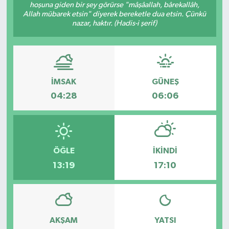
hoşuna giden bir şey görürse "mâşâallah, bârekallâh,
Allah mübarek etsin" diyerek bereketle dua etsin. Çünkü
nazar, haktır. (Hadis-i şerif)
İMSAK
GÜNEŞ
04:28
06:06
ÖĞLE
İKINDI
13:19
17:10
AKŞAM
YATSI