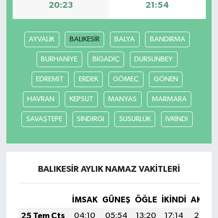
20:23
21:54
AYVALIK
BALIKESİR
BALYA
BANDIRMA
BURHANİYE
BİGADİÇ
DURSUNBEY
EDREMİT
ERDEK
GÖMEÇ
GÖNEN
HAVRAN
KEPSUT
MANYAS
MARMARA
SAVAŞTEPE
SINDIRGI
SUSURLUK
İVRİNDİ
BALIKESİR AYLIK NAMAZ VAKITLERI
İMSAK
GÜNEŞ
ÖĞLE
İKINDI
AKŞA
25 Tem Cts
04:10
05:54
13:20
17:14
20:36