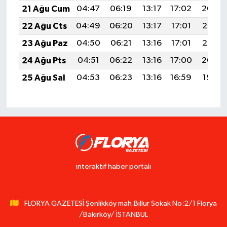
21 Ağu Cum
04:47
06:19
13:17
17:02
20:04
22 Ağu Cts
04:49
06:20
13:17
17:01
20:03
23 Ağu Paz
04:50
06:21
13:16
17:01
20:02
24 Ağu Pts
04:51
06:22
13:16
17:00
20:00
25 Ağu Sal
04:53
06:23
13:16
16:59
19:59
interaktif haber portalı
FLORYA GAZETESİ Şenlikköy mah.Billur Sokak No:2/1 Florya
/Bakırköy/ İSTANBUL