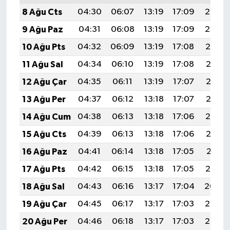
8 Ağu Cts
04:30
06:07
13:19
17:09
20:22
9 Ağu Paz
04:31
06:08
13:19
17:09
20:20
10 Ağu Pts
04:32
06:09
13:19
17:08
20:19
11 Ağu Sal
04:34
06:10
13:19
17:08
20:18
12 Ağu Çar
04:35
06:11
13:19
17:07
20:17
13 Ağu Per
04:37
06:12
13:18
17:07
20:15
14 Ağu Cum
04:38
06:13
13:18
17:06
20:14
15 Ağu Cts
04:39
06:13
13:18
17:06
20:13
16 Ağu Paz
04:41
06:14
13:18
17:05
20:11
17 Ağu Pts
04:42
06:15
13:18
17:05
20:10
18 Ağu Sal
04:43
06:16
13:17
17:04
20:09
19 Ağu Çar
04:45
06:17
13:17
17:03
20:07
20 Ağu Per
04:46
06:18
13:17
17:03
20:06